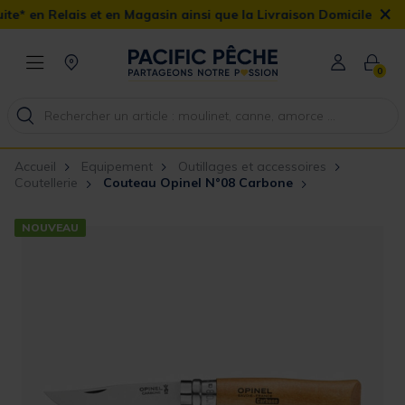
×
et en Magasin ainsi que la Livraison Domicile offerte dès 90€
0
Accueil
Equipement
Outillages et accessoires
Coutellerie
Couteau Opinel N°08 Carbone
NOUVEAU