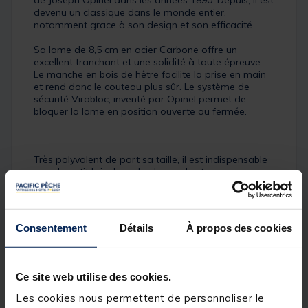
de Joseph Opinel dans les années 1890. Depuis, il est
devenu un classique dans le monde entier,
notamment grace à son design et son efficacité.
Sa lame de 8,5 cm en acier Carbone offre un
excellent tranchant et une solidité à toute épreuve.
Le manche en bois de hêtre facilite la prise en main
et rend donc le couteau plus sûr. Le système de
sécurité Virobloc, inventé par Opinel permet de
bloquer la lame en position ouverte ou fermée.
Très polyvalent de part sa taille, il est indispensable
pour le petit bricolage, la chasse, les travaux
agricoles, les loisirs créatifs comme la sculpture sur
bois...
Consentement
Détails
À propos des cookies
Ce couteau requiert un entretien de la lame après
utilisation (séchage/graissage).
Ce site web utilise des cookies.
Détails
Les cookies nous permettent de personnaliser le