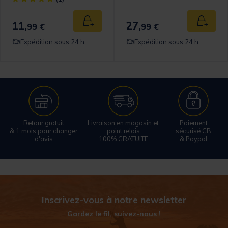
11,
27,
 au panier
Ajouter au panier
Ajouter
99 €
99 €
Expédition sous 24 h
Expédition sous 24 h
Retour gratuit
Livraison en magasin et
Paiement
& 1 mois pour changer
point relais
sécurisé CB
d'avis
100% GRATUITE
& Paypal
Inscrivez-vous à notre newsletter
Gardez le fil, suivez-nous !