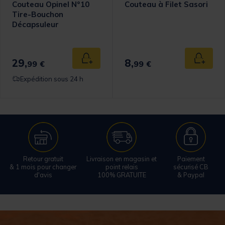
Couteau Opinel N°10
Couteau à Filet Sasori
Tire-Bouchon
Décapsuleur
29,
8,
 au panier
Ajouter au panier
Ajouter
99 €
99 €
Expédition sous 24 h
Retour gratuit
Livraison en magasin et
Paiement
& 1 mois pour changer
point relais
sécurisé CB
d'avis
100% GRATUITE
& Paypal