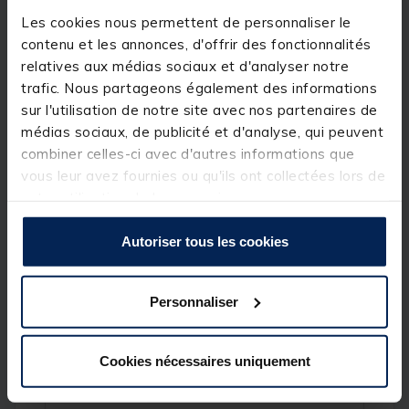
Étui assorti en cuir véritable travaillé à la main,
Les cookies nous permettent de personnaliser le
fermeture par pression. Présentation sous blister.
contenu et les annonces, d'offrir des fonctionnalités
relatives aux médias sociaux et d'analyser notre
Détails
trafic. Nous partageons également des informations
Caractéristiques :
sur l'utilisation de notre site avec nos partenaires de
médias sociaux, de publicité et d'analyse, qui peuvent
Avec étui
Poids : 100g
combiner celles-ci avec d'autres informations que
Longueur manche : 12cm
vous leur avez fournies ou qu'ils ont collectées lors de
Longueur lame : 15cm
votre utilisation de leurs services.
Couleur manche : brun
Autoriser tous les cookies
Spécifications
Personnaliser
Réf.
209799-1
Cookies nécessaires uniquement
Marque
RAPALA