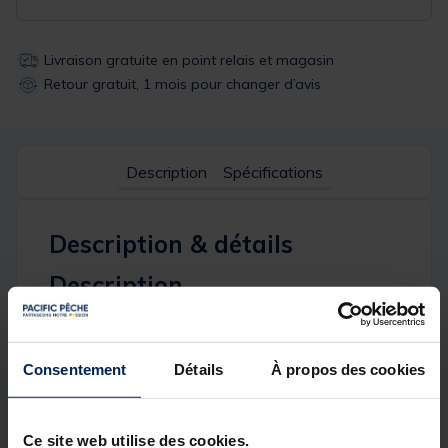
Livraison gratuite en point relais et magasin
Retour gratuit, 1 mois pour changer d’avis
Description
Spécifications
Description & détails
Description
Le design nordique remis au goût du jour crée un
look classique moderne. Cette version présente un
manche marron avec une lame en acier inoxydable.
Consentement
Détails
À propos des cookies
Cette lame effilée parcourt toute la longueur du
manche ( full tang ) pour un meilleur bras de levier.
Ce site web utilise des cookies.