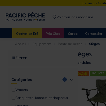
Livraison Gratu
Voir tous nos magasins
Opération Été
Prix Choc
Carpe
Carnassier
Accueil
Equipement
Poste de pêche
Sièges
Sièges
Filtrer
6 articles
NOUVEA
Catégories
1
Waders
Casquettes, bonnets et chapeaux
Lunettes