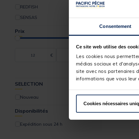
REDFISH
SENSAS
Consentement
Prix
AQUATREKK
Ce site web utilise des cook
Siège Pliant Dos
€
€
Les cookies nous permettent
Aquatrekk
médias sociaux et d'analyse
site avec nos partenaires d
informations que vous leur a
Price reduced from
to
SELECTION
19,99 €
15,
99 €
Nouveau
Cookies nécessaires uni
Disponibilités
Expédition sous 24 h