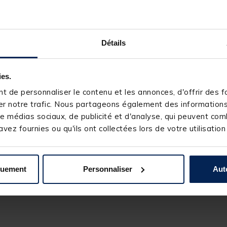
Détails
REDFISH
ies.
sier
Siège pliant redfish
 de personnaliser le contenu et les annonces, d'offrir des fo
r notre trafic. Nous partageons également des informations s
e médias sociaux, de publicité et d'analyse, qui peuvent comb
[object Object] out of 5 Customer Rating
(6)
vez fournies ou qu'ils ont collectées lors de votre utilisation
14,
Ajouter au panier
Ajouter au panier
99 €
Expédition sous 24 h
quement
Personnaliser
Aut