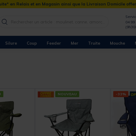
ite* en Relais et en Magasin ainsi que la Livraison Domicile offe
Servic
04 99 
(9h30
Silure
Coup
Feeder
Mer
Truite
Mouche
U
NOUVEAU
-33%