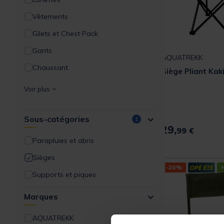
Vêtements
Gilets et Chest Pack
Gants
AQUATREKK
Chaussant
Siège Pliant Kak
Goodies et idées cadeaux
Voir plus
Outillages et accessoires
Sous-catégories
Bagagerie, rangement, transport
1
29,
99 €
Épuisette, mesure et conservation
Parapluies et abris
Énergie et éclairage
Sièges
-20%
Poste de pêche
Supports et piques
Entretient et réparation
Marques
Pêche à l'aimant
AQUATREKK