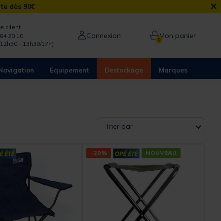
×
rte dès 90€
e client
Connexion
Mon panier
64 20 10
0
/12h30 - 13h30/17h)
Navigation
Equipement
Destockage
Marques
Trier par
-20%
NOUVEAU