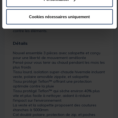
extensible avec des tirettes en caoutchouc aux
couleurs de la marque. La polaire interactive
propose un matériau de 220 g / m2 et présente des
détails de zip contrastés avec logo de la marque
Cookies nécessaires uniquement
ainsi que des poignets ajustés avec des trous pour
les pouces pour plus de chaleur et une protection
contre les éléments.
Détails
Nouvel ensemble 3 pièces avec salopette et conçu
pour une liberté de mouvement améliorée
Pensé pour vous tenir au chaud pendant les mois les
plus froids
Tissu lourd, isolation super-chaude hivernale incluant
veste, polaire amovible zippée, et salopette
Tissu protégé Teflon™ offrant une protection
optimale contre la pluie
Tissu protégé Teflon™ qui sèche environ 40% plus
vite et plus facile à nettoyer, aidant à réduire
l'impact sur l'environnement
La veste et la salopette proposent des coutures
étanches à 5000mm
Col doublé polaire, protection de zip, et poches