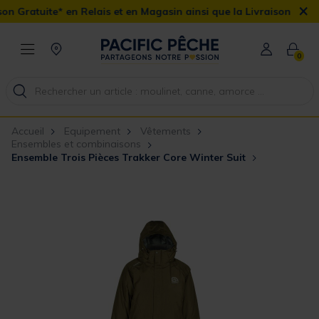
×
Relais et en Magasin ainsi que la Livraison Domicile offerte dès 
0
Accueil
Equipement
Vêtements
Ensembles et combinaisons
Ensemble Trois Pièces Trakker Core Winter Suit