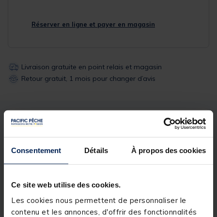
Réserver en ligne et payer en magasin
Livraison gratuite en point relais et magasin
Retour gratuit, 1 mois pour changer d’avis
Description
Spécifications
Consentement
Détails
À propos des cookies
Description & détails
Description
Ce site web utilise des cookies.
Contrairement aux Glaze qui forment une tâche
Les cookies nous permettent de personnaliser le
visuelle sur le fond, les nouveaux
Smokes
diffusent
contenu et les annonces, d'offrir des fonctionnalités
un nuage dynamique qui agit dans toutes les strates