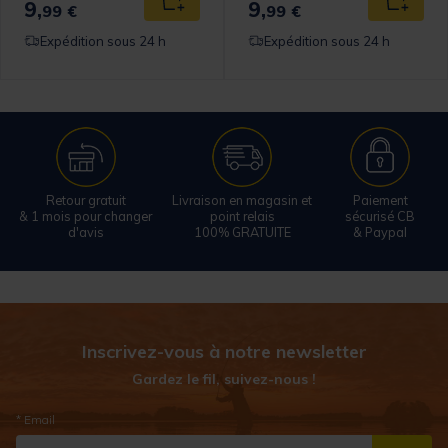
9,
9,
 au panier
Ajouter au panier
Ajouter
99 €
99 €
Expédition sous 24 h
Expédition sous 24 h
Retour gratuit
Livraison en magasin et
Paiement
& 1 mois pour changer
point relais
sécurisé CB
d'avis
100% GRATUITE
& Paypal
Inscrivez-vous à notre newsletter
Gardez le fil, suivez-nous !
* Email