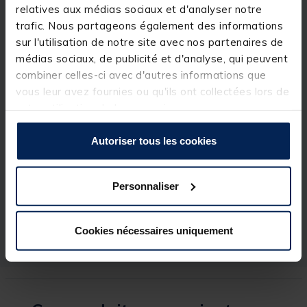
de la colonne d’eau, maximisant ainsi leur pouvoir
relatives aux médias sociaux et d'analyser notre
attractif.
trafic. Nous partageons également des informations
sur l'utilisation de notre site avec nos partenaires de
Détails
médias sociaux, de publicité et d'analyse, qui peuvent
Conditionnement : 125ml
combiner celles-ci avec d'autres informations que
vous leur avez fournies ou qu'ils ont collectées lors de
votre utilisation de leurs services.
Autoriser tous les cookies
Spécifications
Personnaliser
Réf.
241911-1
Marque
CHAMPION FEED
Cookies nécessaires uniquement