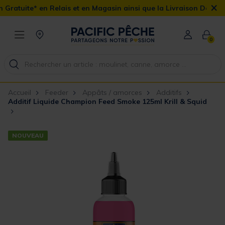
×
elais et en Magasin ainsi que la Livraison Domicile offerte dès 90
0
Accueil
Feeder
Appâts / amorces
Additifs
Additif Liquide Champion Feed Smoke 125ml Krill & Squid
NOUVEAU