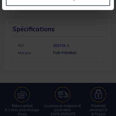
Spécifications
Réf.
203731-1
Marque
FUN FISHING
Retour gratuit
Livraison en magasin et
Paiement
& 1 mois pour changer
point relais
sécurisé CB
d'avis
100% GRATUITE
& Paypal