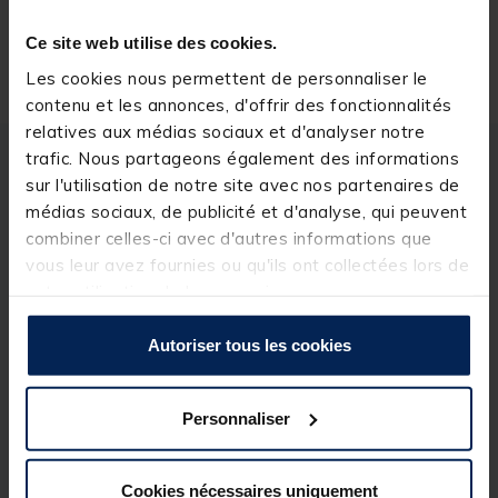
Ce site web utilise des cookies.
Livraison gratuite en point relais et magasin
Retour gratuit, 1 mois pour changer d’avis
Les cookies nous permettent de personnaliser le
contenu et les annonces, d'offrir des fonctionnalités
relatives aux médias sociaux et d'analyser notre
trafic. Nous partageons également des informations
Description
Spécifications
sur l'utilisation de notre site avec nos partenaires de
médias sociaux, de publicité et d'analyse, qui peuvent
combiner celles-ci avec d'autres informations que
Description & détails
vous leur avez fournies ou qu'ils ont collectées lors de
Description
votre utilisation de leurs services.
Les Fluo Boost sont des formulations liquides
Autoriser tous les cookies
concentrées permettant de créer un halo hautement
visuel et attractif autour de vos appâts. Dès
l’introduction dans l’eau, ils commencent à libérer
Personnaliser
leurs principes actifs attirant ainsi à longue distance
les poissons. Ils peuvent être utilisés en nappage sur
des pellets, des graines… ou dans la pâte, l’amorce….​
Cookies nécessaires uniquement
Capacité : 185Ml