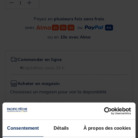
−
+
1
Payez en
plusieurs fois sans frais
avec
ou
ou en
10x avec Alma
Commander en ligne
Expédition sous 24 h
Acheter en magasin
Choisissez un magasin pour voir la disponibilité
Rechercher votre magasin
Réserver en ligne et payer en magasin
Consentement
Détails
À propos des cookies