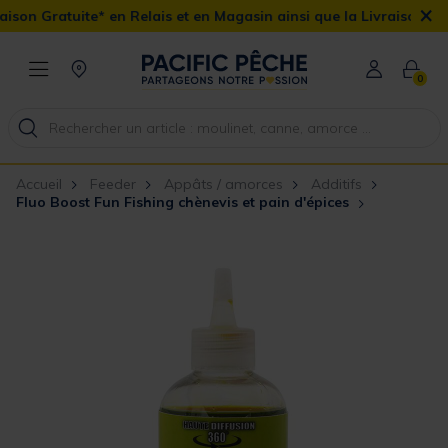
×
n Gratuite* en Relais et en Magasin ainsi que la Livraison Domicil
0
Accueil
Feeder
Appâts / amorces
Additifs
Fluo Boost Fun Fishing chènevis et pain d'épices