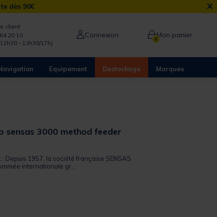
×
rte dès 90€
e client
Connexion
Mon panier
64 20 10
0
/12h30 - 13h30/17h)
Navigation
Equipement
Destockage
Marques
p sensas 3000 method feeder
it : Depuis 1957, la société française SENSAS
ommée internationale gr...
from