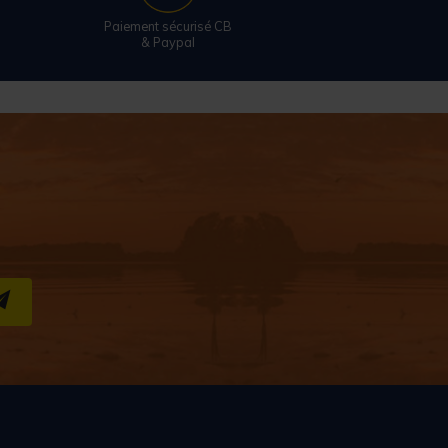
Paiement sécurisé CB
& Paypal
S''INSCRIRE