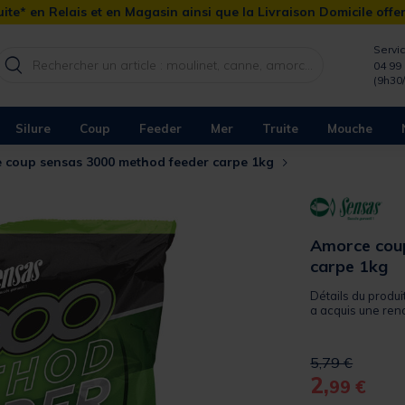
ite* en Relais et en Magasin ainsi que la Livraison Domicile offe
Servic
04 99 
(9h30
Silure
Coup
Feeder
Mer
Truite
Mouche
 coup sensas 3000 method feeder carpe 1kg
Amorce cou
carpe 1kg
Détails du produ
a acquis une ren
Price reduced 
to
5,79 €
2,
99 €