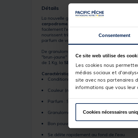
Détails
La nouvelle gamme d'amorces
SENSAS 3000 
carpodrome
. Collantes, toutes ont la particul
facilement l'esche dans le method lors du lancer
nourissent très régulièrement de pellets et boui
Consentement
parfum de votre choix.
De granulométrie moyenne, la
SENSAS 3000 
Ce site web utilise des cook
"brun-jaune" une fois humidifiée, cette
amorce 
de 1 Kg, la
SENSAS 3000 METHOD FEEDER C
Les cookies nous permettent
médias sociaux et d'analyse
Caractéristiques :
Conditionnement : Paquet de 1 Kg
site avec nos partenaires d
informations que vous leur a
Couleur (mouillée) : Brun jaune
Parfum : Sweet Fishmeal
Cookies nécessaires uni
Granulométrie moyenne
Bon pouvoir collant
Se délite rapidement au fond de l'eau