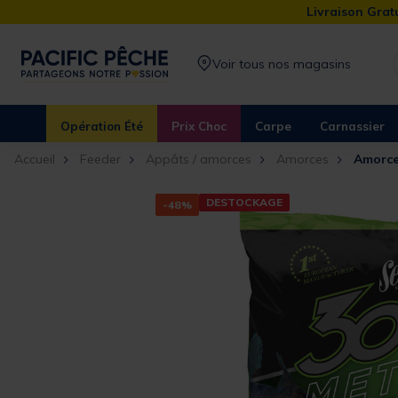
Livraison Gratu
Voir tous nos magasins
Opération Été
Prix Choc
Carpe
Carnassier
Accueil
Feeder
Appâts / amorces
Amorces
Amorce
DESTOCKAGE
-48%