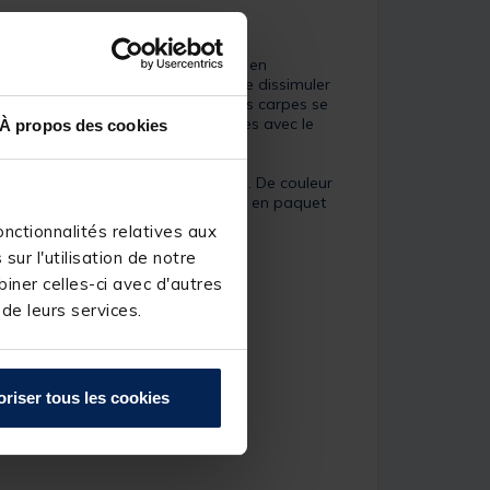
ethod feeder
des beaux poissons en
rces method feeder
permettent de dissimuler
e la différence sur les étangs où les carpes se
pourront être colorées et arômatisées avec le
À propos des cookies
gage une bonne odeur de fishmeal. De couleur
rpes et gros poissons. Conditionnée en paquet
nnonce difficile.
nctionnalités relatives aux
ur l'utilisation de notre
iner celles-ci avec d'autres
 de leurs services.
oriser tous les cookies