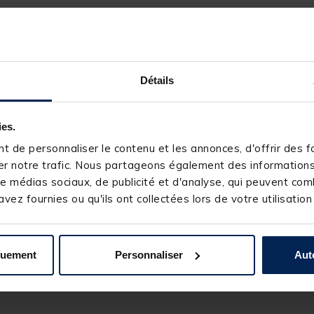
METHOD FEEDER
a été élaborée spécifiquement pour la pêche au
m
arité de se déliter facilement et rapidement au fond de l'eau. Ces
amo
. Certaines d'entre elles contiennent du fishmeal permettant de fair
llettes à base de farine de poisson. Les autres sont "naturelles" et 
Détails
METHOD FEEDER CARPE
est une
amorce
relativement sucrée qui dé
ies.
method
est particulièrement efficace pour toutes les pêches de ca
ARPE
vous permettra de tirer votre épingle du jeu lorsque la pêche s'a
 de personnaliser le contenu et les annonces, d'offrir des fo
r notre trafic. Nous partageons également des informations s
e médias sociaux, de publicité et d'analyse, qui peuvent comb
vez fournies ou qu'ils ont collectées lors de votre utilisation
quement
Personnaliser
Aut