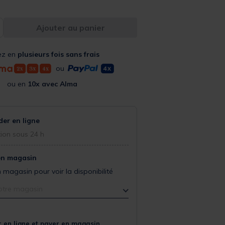
Ajouter au panier
ez en
plusieurs fois sans frais
ou
ou en
10x avec Alma
r en ligne
ion sous 24 h
en magasin
 magasin pour voir la disponibilité
otre magasin
 en ligne et payer en magasin