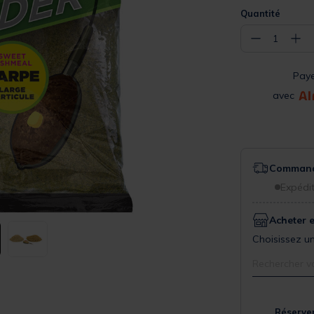
Quantité
−
+
1
Pay
avec
Commande
Expédit
Acheter 
Choisissez un
Rechercher v
Réserver