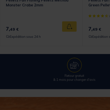
Pellets Fun Fishing Pellets Method
Pellets Fun
Monster Crabe 2mm
Green Pelle
[object Objec
7,
7,
 au panier
Ajouter au panier
49 €
49 €
Expédition sous 24 h
Expédition 
Retour gratuit
& 1 mois pour changer d'avis