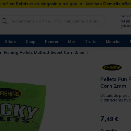
ite* en Relais et en Magasin ainsi que la Livraison Domicile offe
Servic
04 99 
(9h30
Silure
Coup
Feeder
Mer
Truite
Mouche
un Fishing Pellets Method Sweet Corn 2mm
Pellets Fun 
Corn 2mm
Détails du produ
d’attractants hydr
7,
49 €
Quantité