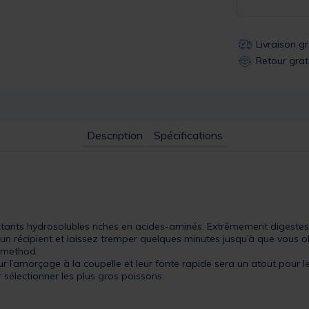
Livraison g
Retour grat
Description
Spécifications
nts hydrosolubles riches en acides-aminés. Extrêmement digestes, ils
un récipient et laissez tremper quelques minutes jusqu’à que vous ob
e method.
our l’amorçage à la coupelle et leur fonte rapide sera un atout pour 
 sélectionner les plus gros poissons.