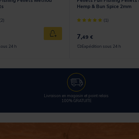
 Fishing Pellets Method
Pellets Fun Fishing Pellet
ts
Hemp & Bun Spice 2mm
t] out of 5 Customer Rating
[object Object] out of 5 Cust
(2)
(1)
7,
Ajouter au panier
49 €
sous 24 h
Expédition sous 24 h
Livraison en magasin et point relais
100% GRATUITE