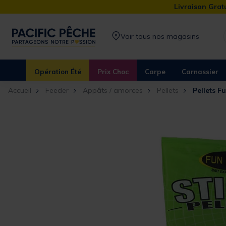
Livraison Gratu
Voir tous nos magasins
Opération Été
Prix Choc
Carpe
Carnassier
Accueil
Feeder
Appâts / amorces
Pellets
Pellets F