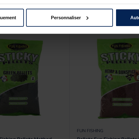
s produits pourraient vous intéresse
quement
Personnaliser
Aut
FUN FISHING