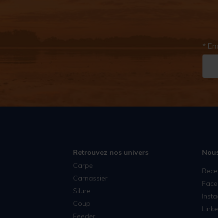
* Em
Retrouvez nos univers
Nous
Carpe
Rece
Carnassier
Face
Silure
Inst
Coup
Linke
Feeder