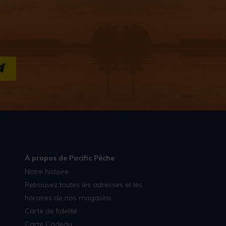
S''INSCRIRE
À propos de Pacific Pêche
Notre histoire
Retrouvez toutes les adresses et les
horaires de nos magasins
Carte de fidelité
Carte Cadeau