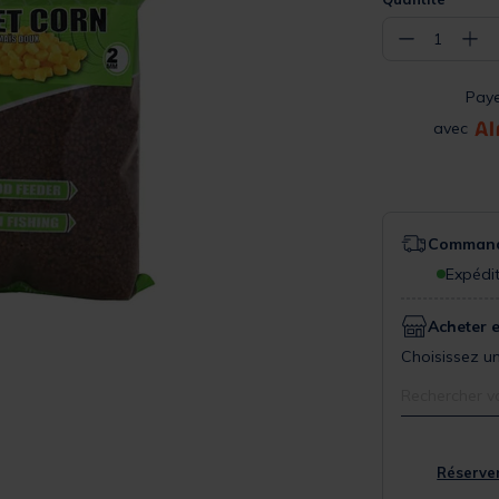
−
+
1
Pay
avec
Commande
Expédit
Acheter 
Choisissez un
Rechercher v
Réserver