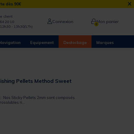
×
rte dès 90€
e client
Connexion
Mon panier
64 20 10
0
/12h30 - 13h30/17h)
Navigation
Equipement
Destockage
Marques
Fishing Pellets Method Sweet
it : Nos Sticky Pellets 2mm sont composés
osolubles ri...