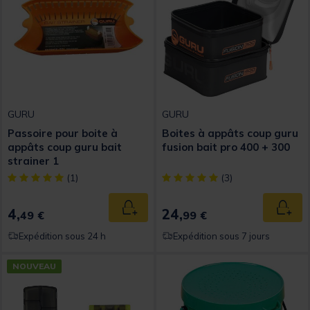
GURU
GURU
Passoire pour boite à
Boites à appâts coup guru
appâts coup guru bait
fusion bait pro 400 + 300
strainer 1
[object Object] out of 5 Customer Rating
[object Object] out of 5 Custom
(1)
(3)
4,
24,
Ajouter au panier
Ajout
49 €
99 €
Expédition sous 24 h
Expédition sous 7 jours
NOUVEAU