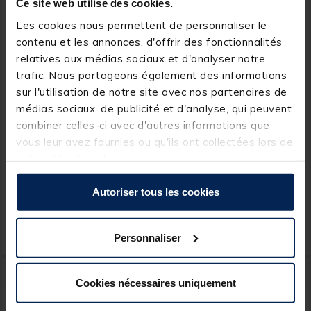
Ce site web utilise des cookies.
Les cookies nous permettent de personnaliser le
contenu et les annonces, d'offrir des fonctionnalités
relatives aux médias sociaux et d'analyser notre
trafic. Nous partageons également des informations
sur l'utilisation de notre site avec nos partenaires de
médias sociaux, de publicité et d'analyse, qui peuvent
GURU
PLASTILYS
combiner celles-ci avec d'autres informations que
Boite à bas de ligne coup
Boite a appat plastilys 100
vous leur avez fournies ou qu'ils ont collectées lors de
guru rig box
mm
votre utilisation de leurs services.
[object Object] out of 5 Customer Rating
[object Object] out of 5 Custom
(6)
(12)
Autoriser tous les cookies
17,
1,
Ajouter au panier
Ajout
99 €
49 €
Personnaliser
Expédition sous 24 h
Expédition sous 24 h
NOUVEAU
Cookies nécessaires uniquement