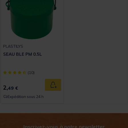
PLASTILYS
SEAU BLE PM 0.5L
[object Object] out of 5 Customer Rating
(10)
2,
Ajouter au panier
49 €
Expédition sous 24 h
Inscrivez-vous à notre newsletter