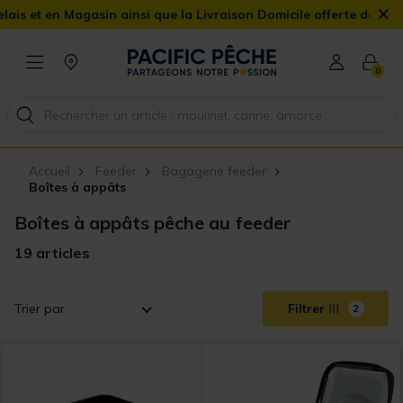
×
 Magasin ainsi que la Livraison Domicile offerte dès 90€
0
Accueil
Feeder
Bagagerie feeder
Boîtes à appâts
Boîtes à appâts pêche au feeder
19 articles
Trier par
Filtrer
2