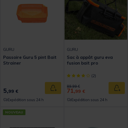
GURU
GURU
Passoire Guru 5 pint Bait
Sac à appât guru eva
Strainer
fusion bait pro
[object Object] out of 5 Custom
(2)
Price reduced from
to
89,99 €
5,
71,
Ajouter au panier
Ajout
99 €
99 €
Expédition sous 24 h
Expédition sous 24 h
NOUVEAU