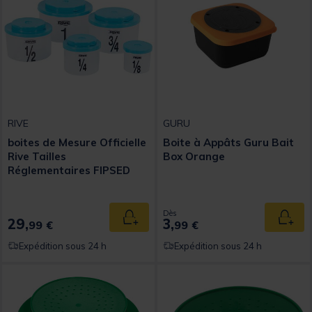
RIVE
GURU
boites de Mesure Officielle
Boite à Appâts Guru Bait
Rive Tailles
Box Orange
Réglementaires FIPSED
Dès
29,
3,
Ajouter au panier
Ajout
99 €
99 €
Expédition sous 24 h
Expédition sous 24 h