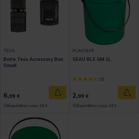
TEOS
PLASTILYS
Boite Teos Accessory Box
SEAU BLE GM 1L
Small
[object Object] out of 5 Custom
(3)
6,
2,
Ajouter au panier
Ajout
99 €
99 €
Expédition sous 24 h
Expédition sous 24 h