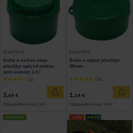
PLASTILYS
PLASTILYS
Boite à esches coup
Boite a appat plastilys
plastilys spécial pinkies
85mm
anti evasion 1.0 l
[object Object] out of 5 Customer Rating
[object Object] out of 5 Custom
(1)
(15)
3,
1,
Ajouter au panier
Ajout
49 €
19 €
Expédition sous 24 h
Expédition sous 24 h
NOUVEAU
-20%