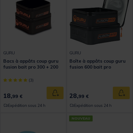
GURU
GURU
Bacs à appâts coup guru
Boîte à appâts coup guru
fusion bait pro 300 + 200
fusion 600 bait pro
[object Object] out of 5 Customer Rating
(3)
18,
28,
Ajouter au panier
Ajout
99 €
99 €
Expédition sous 24 h
Expédition sous 24 h
NOUVEAU