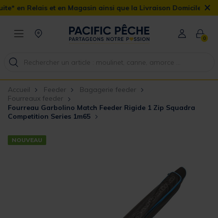
×
 et en Magasin ainsi que la Livraison Domicile offerte dès 90€
0
Accueil
Feeder
Bagagerie feeder
Fourreaux feeder
Fourreau Garbolino Match Feeder Rigide 1 Zip Squadra
Competition Series 1m65
NOUVEAU