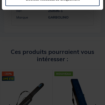
Réf.
250595-1
Marque
GARBOLINO
Ces produits pourraient vous
intéresser :
-30%
NOUVEAU