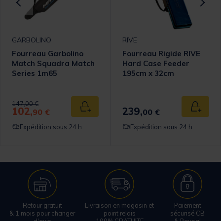
GARBOLINO
RIVE
Fourreau Garbolino
Fourreau Rigide RIVE
Match Squadra Match
Hard Case Feeder
Series 1m65
195cm x 32cm
omer Rating
Price reduced from
to
147,00 €
102,
239,
 au panier
Ajouter au panier
Ajouter
90 €
00 €
Expédition sous 24 h
Expédition sous 24 h
Retour gratuit
Livraison en magasin et
Paiement
& 1 mois pour changer
point relais
sécurisé CB
d'avis
100% GRATUITE
& Paypal