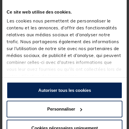
3D, alliant robustesse et design moderne.
Ce site web utilise des cookies.
Un zip principal donne accès à trois compartiments
distincts, chacun doté d’une poche bloc talon
Les cookies nous permettent de personnaliser le
permettant de positionner les cannes et moulinets
contenu et les annonces, d'offrir des fonctionnalités
en décalé, évitant ainsi tout risque
d’entrechoquement. Les cloisons internes
relatives aux médias sociaux et d'analyser notre
matelassées renforcent la protection de l’ensemble.
trafic. Nous partageons également des informations
Réalisé en toile 100 % PVC imperméable, il est
sur l'utilisation de notre site avec nos partenaires de
équipé de zips bleus avec tissu et dents assortis, de
poignées et d’une sangle de transport matelassées,
médias sociaux, de publicité et d'analyse, qui peuvent
ainsi que d’un fond rigide pour une durabilité accrue.
combiner celles-ci avec d'autres informations que
Ce fourreau permet de transporter jusqu’à 8 cannes
vous leur avez fournies ou qu'ils ont collectées lors de
équipées de leurs moulinets en toute sécurité.
votre utilisation de leurs services.
Détails
Autoriser tous les cookies
Dimension : 165 x 20 x 32cm
Personnaliser
Spécifications
Cookies nécessaires uniquement