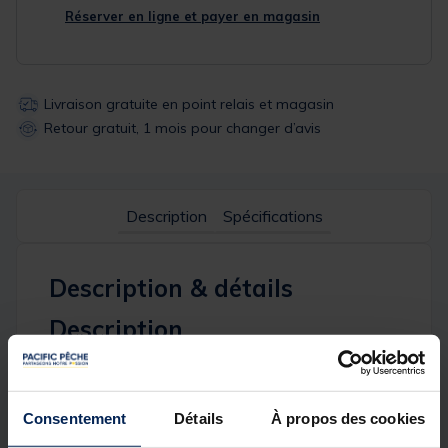
Réserver en ligne et payer en magasin
Livraison gratuite en point relais et magasin
Retour gratuit, 1 mois pour changer d’avis
Description
Spécifications
Description & détails
Description
Ce fourreau semi-rigide pour cannes à moulinet de
la gamme Squadra Competition a été conçu pour
offrir une protection optimale et un transport
Consentement
Détails
À propos des cookies
sécurisé de votre matériel. Il est équipé de sangles et
de bretelles tissées avec marquage Garbolino à effet