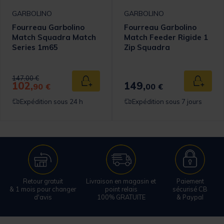
GARBOLINO
GARBOLINO
Fourreau Garbolino
Fourreau Garbolino
Match Squadra Match
Match Feeder Rigide 1
Series 1m65
Zip Squadra
Competition Series
1m65
Price reduced from
to
147,00 €
102,
149,
 au panier
Ajouter au panier
Ajouter
90 €
00 €
Expédition sous 24 h
Expédition sous 7 jours
Retour gratuit
Livraison en magasin et
Paiement
& 1 mois pour changer
point relais
sécurisé CB
d'avis
100% GRATUITE
& Paypal