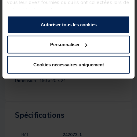
vous leur avez fournies ou qu'ils ont collectées lors de
Zips bicolore (Tissu du zip noir / Dents bleues)
votre utilisation de leurs services.
Poignées et Sangle de transport matelassées
Autoriser tous les cookies
Fond Rigide
Permet de stocker jusqu’à 6 cannes et
moulinets
Personnaliser
Détails
Cookies nécessaires uniquement
Longueur : 1m90
Dimension : 190 x 20 x 24
Spécifications
Réf.
242073-1