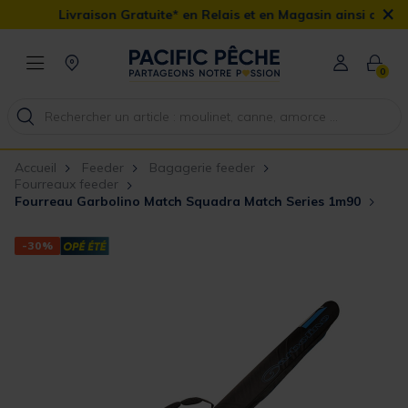
×
Livraison Gratuite* en Relais et en Magasin ainsi que la Livra
0
Accueil
Feeder
Bagagerie feeder
Fourreaux feeder
Fourreau Garbolino Match Squadra Match Series 1m90
-30%