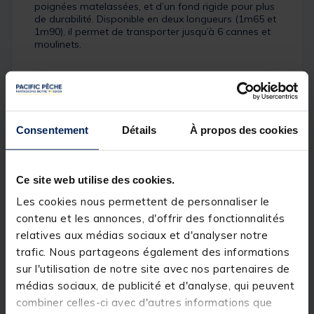
poignées matelassées, et d’un fond rigide pour plus
de durabilité. Disponible en deux longueurs (1m65 et
1m90), il permet de transporter jusqu’à 6 cannes et
moulinets.
Fourreau semi rigide pour cannes à moulinet
Consentement
Détails
À propos des cookies
Design carbone -Sangles bretelles tissées avec
marquage Garbolino avec effets 3D
1 Zip principal permet d’accéder à 3
Ce site web utilise des cookies.
compartiments
Les cookies nous permettent de personnaliser le
Chaque compartiment dispose d’une poche
contenu et les annonces, d'offrir des fonctionnalités
bloc talon canne permettant de positionner en
décalage vos cannes et moulinets, ceci est la
relatives aux médias sociaux et d'analyser notre
garantie contre l’entrechoquement
trafic. Nous partageons également des informations
sur l'utilisation de notre site avec nos partenaires de
Cloisons internes matelassées
médias sociaux, de publicité et d'analyse, qui peuvent
Toile 600D imperméable
combiner celles-ci avec d'autres informations que