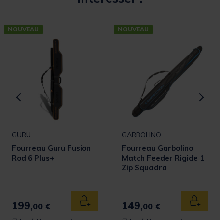
NOUVEAU
NOUVEAU
GURU
GARBOLINO
Fourreau Guru Fusion
Fourreau Garbolino
Rod 6 Plus+
Match Feeder Rigide 1
Zip Squadra
Competition Series
1m65
199,
149,
 au panier
Ajouter au panier
Ajouter
00 €
00 €