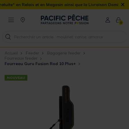
×
ais et en Magasin ainsi que la Livraison Domicile offerte dès 90€
0
Accueil
Feeder
Bagagerie feeder
Fourreaux feeder
Fourreau Guru Fusion Rod 10 Plus+
NOUVEAU