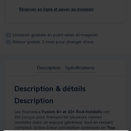
Réserver en ligne et payer en magasin
Livraison gratuite en point relais et magasin
Retour gratuit, 1 mois pour changer d’avis
Description
Spécifications
Description & détails
Description
Les fourreaux
Fusion 6+ et 10+ Rod Holdalls
ont
été conçus pour transporter plusieurs cannes
montées dans un espace généreux, tout en restant
compact. Grâce à leur conception optimisée en
"top