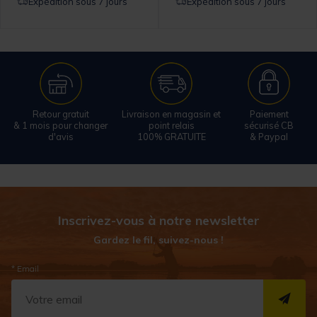
Expédition sous 7 jours
Expédition sous 7 jours
Retour gratuit
Livraison en magasin et
Paiement
& 1 mois pour changer
point relais
sécurisé CB
d'avis
100% GRATUITE
& Paypal
Inscrivez-vous à notre newsletter
Gardez le fil, suivez-nous !
* Email
S''I