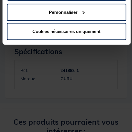
Détails
Personnaliser
5 compartiments
Cookies nécessaires uniquement
Spécifications
Réf.
241882-1
Marque
GURU
Ces produits pourraient vous
intéresser :