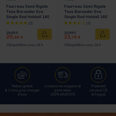
Fourreau Semi Rigide
Fourreau Semi Rigide
Teos Barooder Eva
Teos Barooder Eva
Single Rod Holdall 140
Single Rod Holdall 160
[object Object] out of 5 Customer Rating
[object Object] out of 5 Cust
(2)
(3)
Price reduced from
to
Price reduced from
to
29,99 €
33,99 €
20,
23,
 au panier
Ajouter au panier
Ajouter
99 €
79 €
Expédition sous 24 h
Expédition sous 24 h
Retour gratuit
Livraison en magasin et
Paiement
& 1 mois pour changer
point relais
sécurisé CB
d'avis
100% GRATUITE
& Paypal