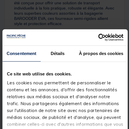
été conçue pour offrir une solution de transport
individuelle à la fois pratique, robuste et élégante. Avec
leurs superbes couleurs assorties à la bagagerie
BAROODER EVA, ces fourreaux semi-rigides allient
style et protection efficace.
Fabriqués en matière EVA, ils garantissent une
excellente étanchéité et protègent parfaitement votre
matériel contre la pluie et l’humidité. Une grille de
Consentement
Détails
À propos des cookies
ventilation astucieuse a été intégrée afin de favoriser
l’aération intérieure et d’évacuer l’humidité après vos
sessions, pour préserver durablement votre ensemble.
Ce site web utilise des cookies.
Les cookies nous permettent de personnaliser le
Chaque fourreau est conçu pour accueillir 1 canne
contenu et les annonces, d'offrir des fonctionnalités
feeder ou anglaise montée avec son moulinet, en toute
relatives aux médias sociaux et d'analyser notre
sécurité. Disponibles en 4 tailles différentes, ils
couvrent toutes les longueurs de cannes du marché.
trafic. Nous partageons également des informations
sur l'utilisation de notre site avec nos partenaires de
médias sociaux, de publicité et d'analyse, qui peuvent
Livrés avec une sangle bandoulière équipée de
combiner celles-ci avec d'autres informations que vous
mousquetons, ces fourreaux permettent également de