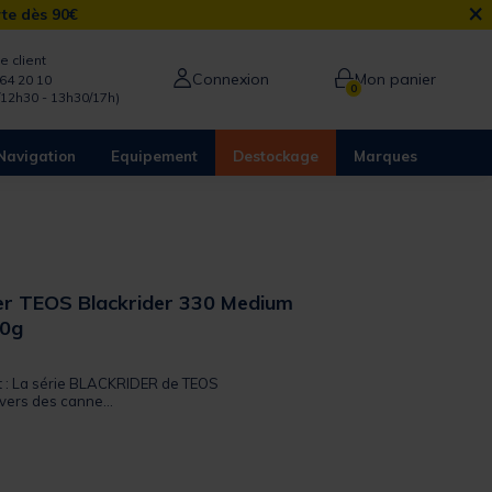
×
rte dès 90€
e client
Connexion
Mon panier
64 20 10
0
/12h30 - 13h30/17h)
Navigation
Equipement
Destockage
Marques
er TEOS Blackrider 330 Medium
70g
 out of 5 Customer Rating
it : La série BLACKRIDER de TEOS
ivers des canne...