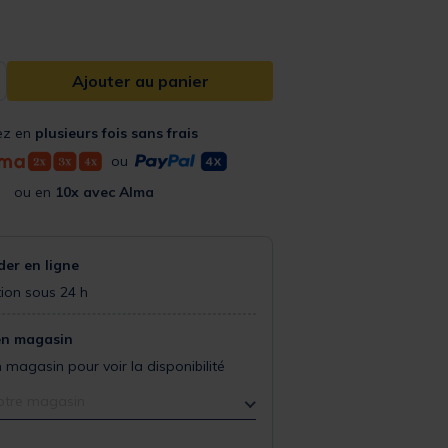
Ajouter au panier
ez en
plusieurs fois sans frais
ou
ou en
10x avec Alma
r en ligne
ion sous 24 h
en magasin
 magasin pour voir la disponibilité
otre magasin