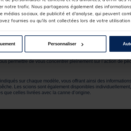
r notre trafic. Nous partageons également des informations s
e médias sociaux, de publicité et d'analyse, qui peuvent comb
vez fournies ou qu'ils ont collectées lors de votre utilisation
quement
Personnaliser
Aut
nne vous permet de garder votre canne montée à portée de mai
t vous permettre de vous concentrer pleinement sur l’action de pê
indiqués sur chaque modèle, vous offrant ainsi des informations 
pêche. Les scions sont également disponibles individuellement, 
 que celles livrées avec la canne d’origine.