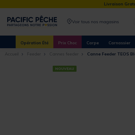
Livraison Gratu
Voir tous nos magasins
Opération Été
Prix Choc
Carpe
Carnassier
Accueil
Feeder
Cannes feeder
Canne Feeder TEOS Bl
NOUVEAU