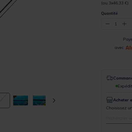
(ou 3x46,33 €)
Quantité
−
+
1
Pay
avec
Commande
Expédit
Acheter 
Choisissez un
Rechercher v