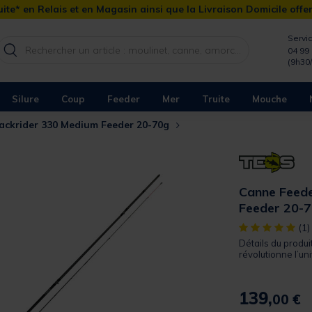
ite* en Relais et en Magasin ainsi que la Livraison Domicile offe
Servic
04 99 
(9h30
Silure
Coup
Feeder
Mer
Truite
Mouche
ackrider 330 Medium Feeder 20-70g
Canne Feed
Feeder 20-
[object Object]
(1)
Détails du produ
révolutionne l’un
139,
00 €