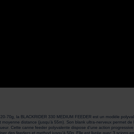
 20-70g, la BLACKRIDER 330 MEDIUM FEEDER est un modèle polyvalent
 moyenne distance (jusqu’à 55m). Son blank ultra-nerveux permet de lan
ueur. Cette canne feeder polyvalente dispose d’une action progressive
liser des feeders et method jusqu’à 50g. Elle est livrée avec 3 scions e