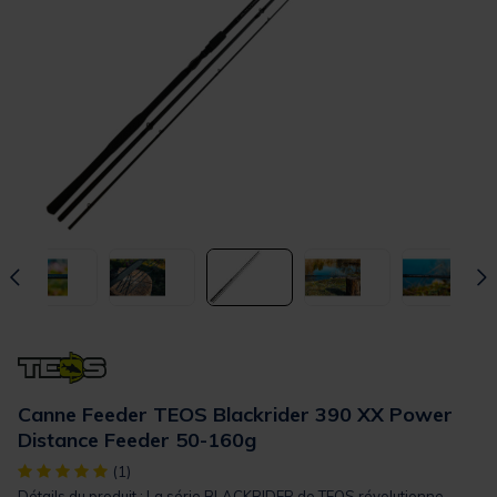
Canne Feeder TEOS Blackrider 390 XX Power
Distance Feeder 50-160g
[object Object] out of 5 Customer Rating
(1)
Détails du produit : La série BLACKRIDER de TEOS révolutionne