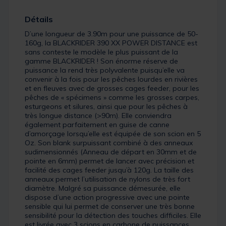
Détails
D’une longueur de 3.90m pour une puissance de 50-
160g, la BLACKRIDER 390 XX POWER DISTANCE est
sans conteste le modèle le plus puissant de la
gamme BLACKRIDER ! Son énorme réserve de
puissance la rend très polyvalente puisqu’elle va
convenir à la fois pour les pêches lourdes en rivières
et en fleuves avec de grosses cages feeder, pour les
pêches de « spécimens » comme les grosses carpes,
esturgeons et silures, ainsi que pour les pêches à
très longue distance (>90m). Elle conviendra
également parfaitement en guise de canne
d’amorçage lorsqu’elle est équipée de son scion en 5
Oz. Son blank surpuissant combiné à des anneaux
sudimensionnés (Anneau de départ en 30mm et de
pointe en 6mm) permet de lancer avec précision et
facilité des cages feeder jusqu’à 120g. La taille des
anneaux permet l’utilisation de nylons de très fort
diamètre. Malgré sa puissance démesurée, elle
dispose d’une action progressive avec une pointe
sensible qui lui permet de conserver une très bonne
sensibilité pour la détection des touches difficiles. Elle
est livrée avec 3 scions en carbone de puissances