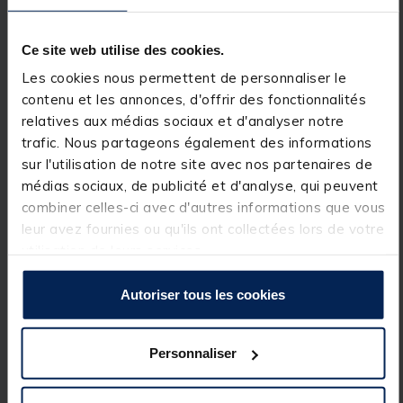
La poignée EVA avec méplat a été spécifiquement
Ce site web utilise des cookies.
pensée pour un confort optimal pendant les combats.
Sa forme permet une prise en main ferme et agréable,
Les cookies nous permettent de personnaliser le
même dans les conditions les plus dures, réduisant la
contenu et les annonces, d'offrir des fonctionnalités
fatigue et maximisant le contrôle pendant les phases
relatives aux médias sociaux et d'analyser notre
de récupération et de lutte avec le poisson.
trafic. Nous partageons également des informations
sur l'utilisation de notre site avec nos partenaires de
médias sociaux, de publicité et d'analyse, qui peuvent
Praticité et fonctionnalité
combiner celles-ci avec d'autres informations que vous
leur avez fournies ou qu'ils ont collectées lors de votre
utilisation de leurs services.
Un anneau accroche-hameçon intégré à la canne vous
Autoriser tous les cookies
permet de garder votre canne montée à portée de
main en toute sécurité. Une touche pratique pour
faciliter la gestion de votre matériel et vous permettre
de vous concentrer pleinement sur l’action de pêche
Personnaliser
sans vous soucier des petits détails.