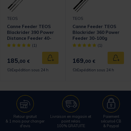
TEOS
TEOS
Canne Feeder TEOS
Canne Feeder TEOS
Blackrider 390 Power
Blackrider 360 Power
Distance Feeder 40-
Feeder 30-100g
120g
[object Object] out of 5 Customer Rating
[object Object] out of 5 Cust
(1)
(1)
185,
169,
 au panier
Ajouter au panier
Ajouter
00 €
00 €
Expédition sous 24 h
Expédition sous 24 h
Retour gratuit
Livraison en magasin et
Paiement
& 1 mois pour changer
point relais
sécurisé CB
d'avis
100% GRATUITE
& Paypal