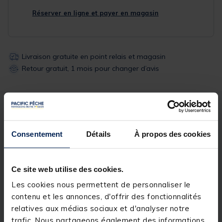
Réserver en ligne et payer en magasin
Livraison gratuite en point relais et magasin
Retour gratuit, 1 mois pour changer d’avis
Description
Spécifications
Consentement
Détails
À propos des cookies
Description & détails
Description
Ce site web utilise des cookies.
Les cookies nous permettent de personnaliser le
La pêche au feeder soumet les nylons à de
nombreux impacts répétitifs. L'arraché conique
contenu et les annonces, d'offrir des fonctionnalités
Tapered Shock Leader est spécialement conçu pour
relatives aux médias sociaux et d'analyser notre
parer les chocs au lancer. Fabriqué au Japon,
trafic. Nous partageons également des informations