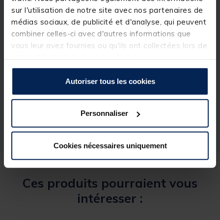
chaque arraché de coloris gris clair mesure 10
mètres dont 3 mètres coniques et 7 mètres du
sur l'utilisation de notre site avec nos partenaires de
diamètre maximal.
médias sociaux, de publicité et d'analyse, qui peuvent
combiner celles-ci avec d'autres informations que
vous leur avez fournies ou qu'ils ont collectées lors de
votre utilisation de leurs services.
Spécifications
Autoriser tous les cookies
Réf.
201773-1
Marque
DAIWA
Personnaliser
Cookies nécessaires uniquement
Ces produits pourraient vous
intéresser :