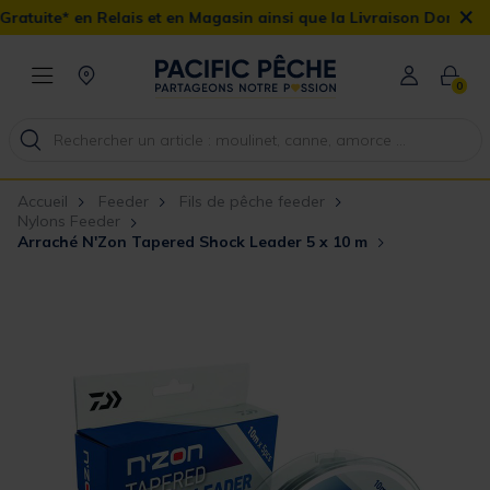
×
lais et en Magasin ainsi que la Livraison Domicile offerte dès 90€
0
Accueil
Feeder
Fils de pêche feeder
Nylons Feeder
Arraché N'Zon Tapered Shock Leader 5 x 10 m