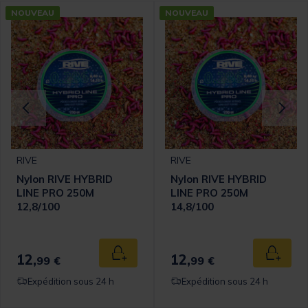
NOUVEAU
NOUVEAU
RIVE
RIVE
Nylon RIVE HYBRID
Nylon RIVE HYBRID
LINE PRO 250M
LINE PRO 250M
12,8/100
14,8/100
omer Rating
12,
12,
 au panier
Ajouter au panier
Ajouter
99 €
99 €
Expédition sous 24 h
Expédition sous 24 h