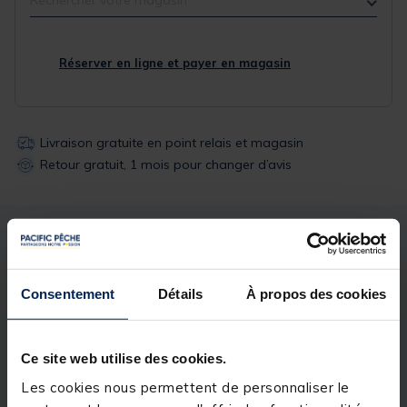
Réserver en ligne et payer en magasin
Livraison gratuite en point relais et magasin
Retour gratuit, 1 mois pour changer d’avis
Description
Spécifications
Consentement
Détails
À propos des cookies
Description & détails
Description
Ce site web utilise des cookies.
• Pêche au feeder et method feeder
Les cookies nous permettent de personnaliser le
• Couleur transparente