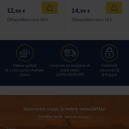
12,
14,
 au panier
Ajouter au panier
Ajouter
99 €
99 €
Expédition sous 24 h
Expédition sous 24 h
Retour gratuit
Livraison en magasin et
Paiement
& 1 mois pour changer
point relais
sécurisé CB
d'avis
100% GRATUITE
& Paypal
Inscrivez-vous à notre newsletter
Gardez le fil, suivez-nous !
* Email