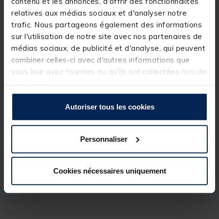
contenu et les annonces, d'offrir des fonctionnalités
• Très faible élasticité
relatives aux médias sociaux et d'analyser notre
• Coule très vite
• Très haute résistance à la casse
trafic. Nous partageons également des informations
sur l'utilisation de notre site avec nos partenaires de
Détails
médias sociaux, de publicité et d'analyse, qui peuvent
combiner celles-ci avec d'autres informations que
Diamètre: 0,165 mm
vous leur avez fournies ou qu'ils ont collectées lors de
votre utilisation de leurs services.
Autoriser tous les cookies
Spécifications
Personnaliser
Réf.
237983-1
Marque
RIVE
Cookies nécessaires uniquement