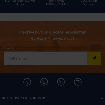
& 1 mois pour changer
point relais
sécurisé CB
d'avis
100% GRATUITE
& Paypal
Inscrivez-vous à notre newsletter
Gardez le fil, suivez-nous !
* Email
S''I
RETROUVEZ NOS UNIVERS