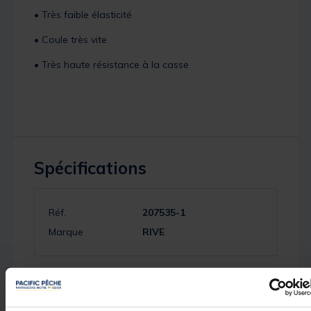
• Très faible élasticité
• Coule très vite
• Très haute résistance à la casse
Spécifications
Réf.
207535-1
Marque
RIVE
Avis des pêcheurs