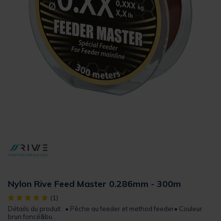
Nylon Rive Feed Master 0.286mm - 300m
[object Object] out of 5 Customer Rating
(1)
Détails du produit : • Pêche au feeder et method feeder• Couleur
brun foncé&bu...