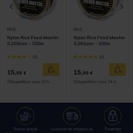
RIVE
RIVE
Nylon Rive Feed Master
Nylon Rive Feed Master
0.203mm - 300m
0.261mm - 300m
[object Object] out of 5 Customer Rating
[object Object] out of 5 Cust
(1)
(1)
15,
15,
 au panier
Ajouter au panier
Ajouter
99 €
99 €
Expédition sous 24 h
Expédition sous 24 h
Retour gratuit
Livraison en magasin et
Paiement