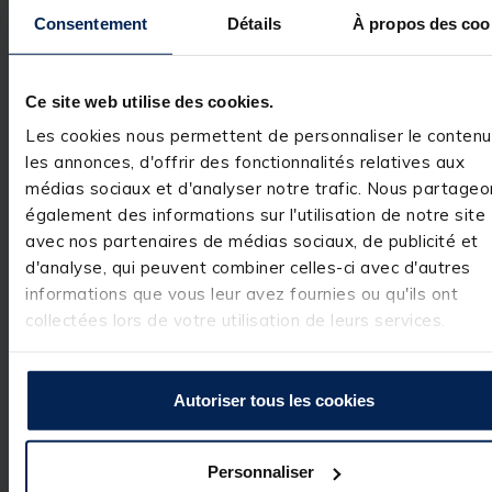
Consentement
Détails
À propos des coo
5
/
5
Avis vérifié
Ce site web utilise des cookies.
Conforme à mes atten
Les cookies nous permettent de personnaliser le contenu
Avis du
18/10/2023
, suite
expérience du
18/09/2023
les annonces, d'offrir des fonctionnalités relatives aux
Basé sur
1
avis soumis à un
contrôle
médias sociaux et d'analyser notre trafic. Nous partageo
Utile
(0)
Voir tous les avis sur ce site
Signaler
également des informations sur l'utilisation de notre site
avec nos partenaires de médias sociaux, de publicité et
5
étoiles
1
d'analyse, qui peuvent combiner celles-ci avec d'autres
4
étoiles
0
informations que vous leur avez fournies ou qu'ils ont
1
3
étoiles
0
collectées lors de votre utilisation de leurs services.
2
étoiles
0
1
étoile
0
Autoriser tous les cookies
Personnaliser