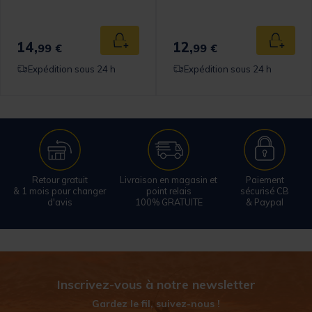
omer Rating
14,
12,
 au panier
Ajouter au panier
Ajouter
99 €
99 €
Expédition sous 24 h
Expédition sous 24 h
Retour gratuit
Livraison en magasin et
Paiement
& 1 mois pour changer
point relais
sécurisé CB
d'avis
100% GRATUITE
& Paypal
Inscrivez-vous à notre newsletter
Gardez le fil, suivez-nous !