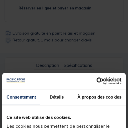
Réserver en ligne et payer en magasin
Livraison gratuite en point relais et magasin
Retour gratuit, 1 mois pour changer d’avis
Description
Spécifications
Description & détails
Description
Consentement
Détails
À propos des cookies
• Pêche au feeder et method feeder
Ce site web utilise des cookies.
• Couleur transparente
Les cookies nous permettent de personnaliser le