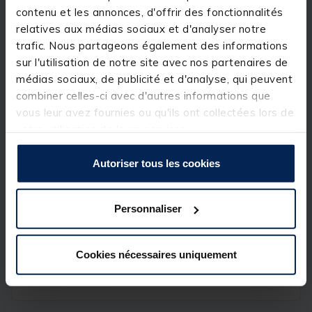
• Très faible élasticité
contenu et les annonces, d'offrir des fonctionnalités
• Coule très vite
relatives aux médias sociaux et d'analyser notre
trafic. Nous partageons également des informations
• Très haute résistance à la casse
sur l'utilisation de notre site avec nos partenaires de
médias sociaux, de publicité et d'analyse, qui peuvent
Détails
combiner celles-ci avec d'autres informations que
Diamètre: 0,128 mm
vous leur avez fournies ou qu'ils ont collectées lors de
votre utilisation de leurs services.
Autoriser tous les cookies
Spécifications
Personnaliser
Réf.
237981-1
Marque
RIVE
Cookies nécessaires uniquement