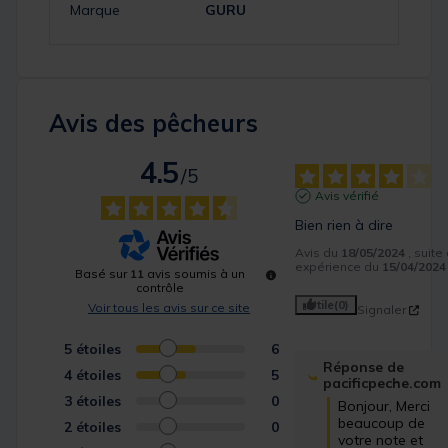
Marque
GURU
Avis des pêcheurs
4.5
/
5
Avis vérifié
Bien rien à dire
Avis du
18/05/2024
, suite
expérience du
15/04/2024
Basé sur
11
avis soumis à un
contrôle
Utile
(0)
Voir tous les avis sur ce site
Signaler
5
étoiles
6
Réponse de
4
étoiles
5
pacificpeche.com
3
étoiles
0
Bonjour, Merci 
beaucoup de 
2
étoiles
0
votre note et 