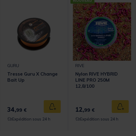
NOUVEAU
GURU
RIVE
Tresse Guru X Change
Nylon RIVE HYBRID
Bait Up
LINE PRO 250M
12,8/100
34,
12,
Ajouter au panier
Ajouter
99 €
99 €
Expédition sous 24 h
Expédition sous 24 h