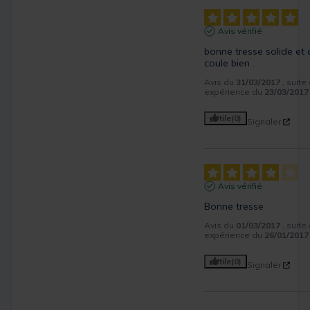
Avis vérifié
bonne tresse solide et q
coule bien .
Avis du
31/03/2017
, suite
expérience du
23/03/2017
Utile
(0)
Signaler
Avis vérifié
Bonne tresse
Avis du
01/03/2017
, suite
expérience du
26/01/2017
Utile
(0)
Signaler