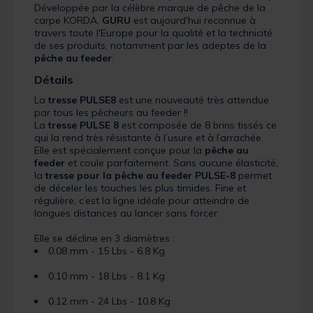
Développée par la célèbre marque de pêche de la
carpe KORDA,
GURU
est aujourd'hui reconnue à
travers toute l'Europe pour la qualité et la technicité
de ses produits, notamment par les adeptes de la
pêche au feeder
.
Détails
La
tresse
PULSE8
est une nouveauté très attendue
par tous les pêcheurs au feeder !!
La
tresse
PULSE 8
est composée de 8 brins tissés ce
qui la rend très résistante à l’usure et à l’arrachée.
Elle est spécialement conçue pour la
pêche au
feeder
et coule parfaitement. Sans aucune élasticité,
la
tresse pour la pêche au feeder
PULSE-8
permet
de déceler les touches les plus timides. Fine et
régulière, c’est la ligne idéale pour atteindre de
longues distances au lancer sans forcer.
Elle se décline en 3 diamètres :
0.08 mm - 15 Lbs - 6.8 Kg
0.10 mm - 18 Lbs - 8.1 Kg
0.12 mm - 24 Lbs - 10.8 Kg