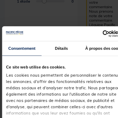
1
étoile
0
votre 
commentaire. 
Nous prenons 
note de votre 
commentaire. 
L’équipe Pacific 
Peche
Consentement
Détails
À propos des coo
Avis vérifié
Tresse de très bonne qu
Ce site web utilise des cookies.
Avis du
16/04/2024
, suite
expérience du
14/03/2024
Les cookies nous permettent de personnaliser le contenu
les annonces, d'offrir des fonctionnalités relatives aux
Utile
(0)
Signaler
médias sociaux et d'analyser notre trafic. Nous partageo
également des informations sur l'utilisation de notre site
Réponse de
avec nos partenaires de médias sociaux, de publicité et
pacificpeche.com
d'analyse, qui peuvent combiner celles-ci avec d'autres
Bonjour, 

informations que vous leur avez fournies ou qu'ils ont
Merci pour votre 