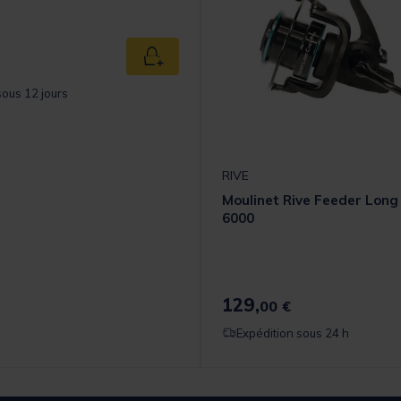
 from
Ajouter au panier
sous 12 jours
RIVE
Moulinet Rive Feeder Long
6000
129,
00 €
Expédition sous 24 h