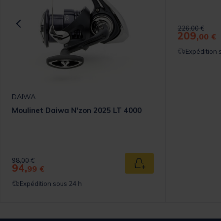
Price reduced
to
226,00 €
209,
00 €
Expédition 
DAIWA
Moulinet Daiwa N'zon 2025 LT 4000
Price reduced from
to
98,00 €
94,
 au panier
Ajouter au panier
99 €
Expédition sous 24 h