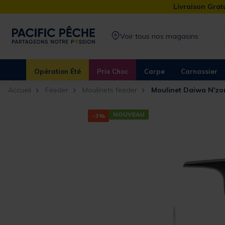
Livraison Gratu
Voir tous nos magasins
Opération Été
Prix Choc
Carpe
Carnassier
Accueil
Feeder
Moulinets feeder
Moulinet Daiwa N'zo
NOUVEAU
-3%