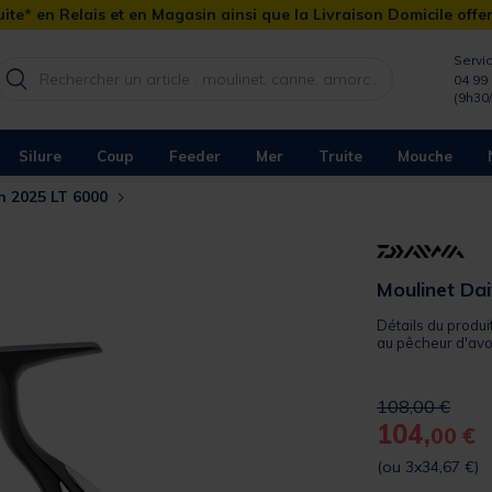
ite* en Relais et en Magasin ainsi que la Livraison Domicile offe
Servic
04 99 
(9h30
Silure
Coup
Feeder
Mer
Truite
Mouche
n 2025 LT 6000
Moulinet Da
Détails du produi
au pêcheur d'avoir
Price reduced 
to
108,00 €
104,
00 €
(ou 3x34,67 €)