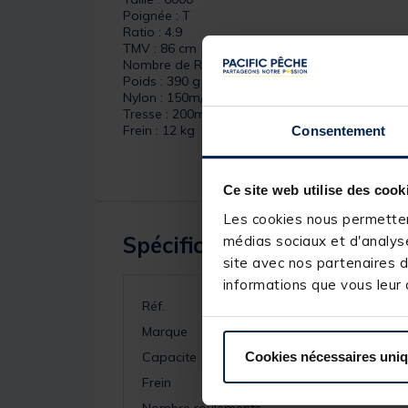
Poignée : T
Ratio : 4.9
TMV : 86 cm
Nombre de Roulement : 4+1
Poids : 390 g
Nylon : 150m/0.28mm
Tresse : 200m/0.18mm
Frein : 12 kg
Consentement
Ce site web utilise des cook
Les cookies nous permettent
Spécifications
médias sociaux et d'analyse
site avec nos partenaires d
informations que vous leur a
Réf.
Marque
Capacite
Cookies nécessaires uni
Frein
Nombre roulements