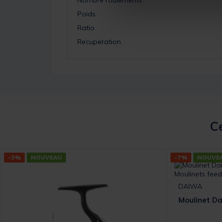
Poids
Ratio
Recuperation
Ce
-3%
NOUVEAU
-7%
NOUVE
DAIWA
Moulinet D