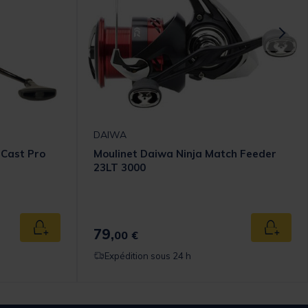
DAIWA
 Cast Pro
Moulinet Daiwa Ninja Match Feeder
23LT 3000
79,
Ajouter au panier
Ajouter
00 €
Expédition sous 24 h