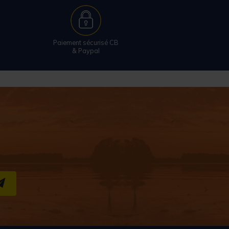
Paiement sécurisé CB
& Paypal
S''INSCRIRE