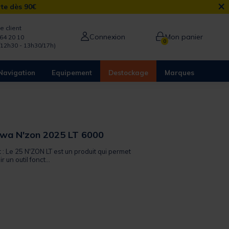
×
rte dès 90€
e client
Connexion
Mon panier
64 20 10
0
/12h30 - 13h30/17h)
Navigation
Equipement
Destockage
Marques
iwa N'zon 2025 LT 6000
t : Le 25 N'ZON LT est un produit qui permet
 un outil fonct...
from