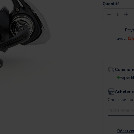
Quantité
−
+
1
Pay
avec
Commande
Expédit
Acheter 
Choisissez un
Rechercher v
Réserver