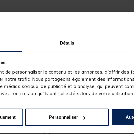
Détails
ies.
 de personnaliser le contenu et les annonces, d'offrir des fo
r notre trafic. Nous partageons également des informations s
e médias sociaux, de publicité et d'analyse, qui peuvent comb
vez fournies ou qu'ils ont collectées lors de votre utilisation
244601-1
DAIWA
150m/0.28mm (Nylon) / 200m/0.18mm (Tresse
quement
Personnaliser
Aut
12 kg
4+1