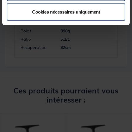
Frein
12kg
Cookies nécessaires uniquement
Nombre
4+1
roulements
Poids
390g
Ratio
5.2/1
Recuperation
82cm
Ces produits pourraient vous
intéresser :