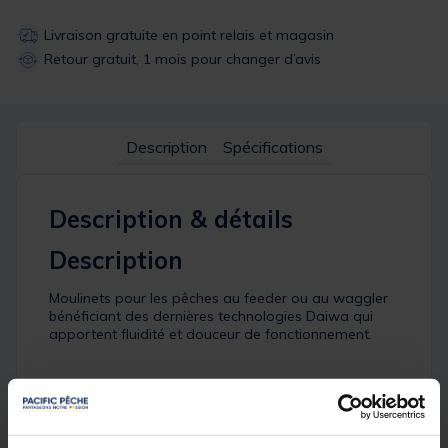
Livraison gratuite en point relais et magasin
Retour gratuit, 1 mois pour changer d’avis
Description
Spécifications
Description & détails
Description
Moulinets pour les pêches au feeder ou au waggler
bénéficiant des dernières technologies Daiwa qui
apportent fluidité et douceur de fonctionnement.
• Frein à technologie ATD-L;
• Roulements : 4 + 1