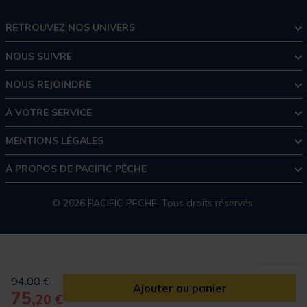
RETROUVEZ NOS UNIVERS
NOUS SUIVRE
NOUS REJOINDRE
À VOTRE SERVICE
MENTIONS LÉGALES
À PROPOS DE PACIFIC PÊCHE
© 2026 PACIFIC PECHE. Tous droits réservés.
Price reduced from
to
94,00 €
Ajouter au panier
75,
20 €