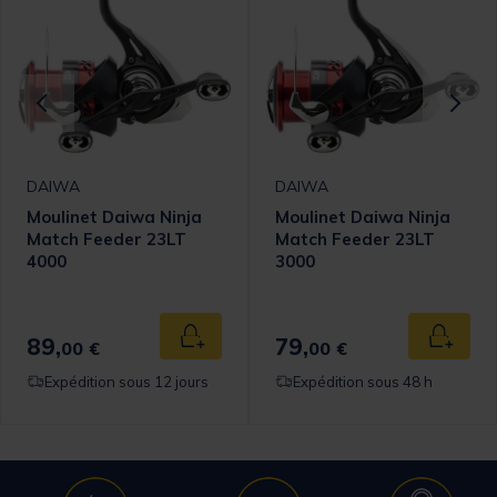
DAIWA
DAIWA
Moulinet Daiwa Ninja
Moulinet Daiwa Ninja
Match Feeder 23LT
Match Feeder 23LT
4000
3000
omer Rating
89,
79,
 au panier
Ajouter au panier
Ajouter
00 €
00 €
Expédition sous 12 jours
Expédition sous 48 h