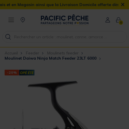
×
en Magasin ainsi que la Livraison Domicile offerte dès 90€
0
Accueil
Feeder
Moulinets feeder
Moulinet Daiwa Ninja Match Feeder 23LT 6000
-20%