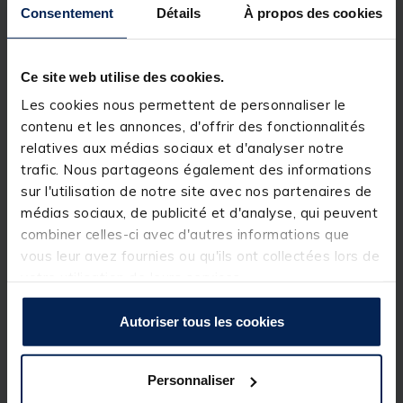
• Bâti et Air Rotor en polycarbonate DS-4
Consentement
Détails
À propos des cookies
• Bobine Air Spool en aluminium
• Enroulement par spires croisées
Ce site web utilise des cookies.
Les cookies nous permettent de personnaliser le
• Manivelle aluminium ultralégère repliable ONE
TOUCH, simple ou double (modèles DH)
contenu et les annonces, d'offrir des fonctionnalités
relatives aux médias sociaux et d'analyser notre
• Line clip polycarbonate monté sur amortisseur, très
trafic. Nous partageons également des informations
robuste pour marquer sa distance de lancer sans
risquer la casse
sur l'utilisation de notre site avec nos partenaires de
médias sociaux, de publicité et d'analyse, qui peuvent
combiner celles-ci avec d'autres informations que
vous leur avez fournies ou qu'ils ont collectées lors de
votre utilisation de leurs services.
Spécifications
Autoriser tous les cookies
Réf.
237379-1
Marque
DAIWA
Personnaliser
Capacite
150m-28/100