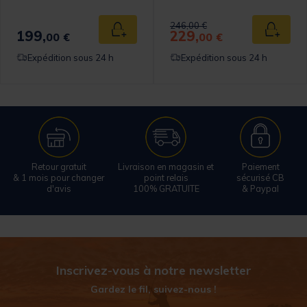
Price reduced from
to
246,00 €
199,
229,
 au panier
Ajouter au panier
Ajouter
00 €
00 €
Expédition sous 24 h
Expédition sous 24 h
Retour gratuit
Livraison en magasin et
Paiement
& 1 mois pour changer
point relais
sécurisé CB
d'avis
100% GRATUITE
& Paypal
Inscrivez-vous à notre newsletter
Gardez le fil, suivez-nous !