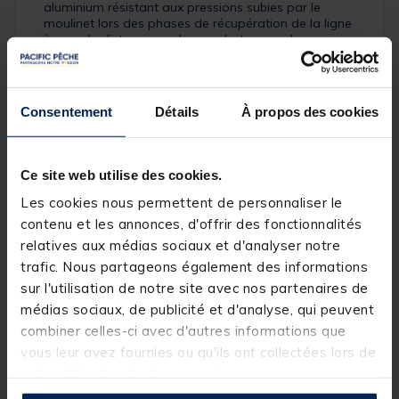
aluminium résistant aux pressions subies par le
moulinet lors des phases de récupération de la ligne
à grande distance ou des combats avec des
poissons comme les carpes et autres tanches.
Pour faciliter le contrôle et le confort en action de
Consentement
Détails
À propos des cookies
pêche, cette dernière génération est également
équipée de la technologie Airdrive design ; le
moulinet est encore plus fluide ! Le clip fil métallique
offre la possibilité de pêcher à distance avec
Ce site web utilise des cookies.
précision, le frein QD garantit un réglage précis et
rapide.
Les cookies nous permettent de personnaliser le
contenu et les annonces, d'offrir des fonctionnalités
Détails
relatives aux médias sociaux et d'analyser notre
trafic. Nous partageons également des informations
Frein avant rapide type Quick Drag
sur l'utilisation de notre site avec nos partenaires de
Roulements : 5 + 1 (dont 1 CRBB)
Bâti en aluminium et rotor en carbone Zaïon V
médias sociaux, de publicité et d'analyse, qui peuvent
Bobine aluminium
combiner celles-ci avec d'autres informations que
Enroulement par spires croisées
vous leur avez fournies ou qu'ils ont collectées lors de
Manivelle aluminium "OneTouch"
votre utilisation de leurs services.