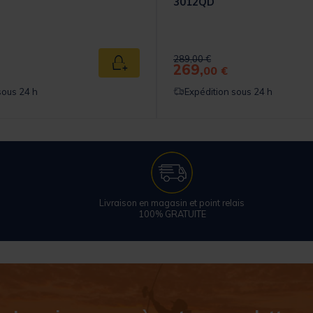
3012QD
Price reduced from
to
289,00 €
269,
Ajouter au panier
00 €
sous 24 h
Expédition sous 24 h
Livraison en magasin et point relais
100% GRATUITE