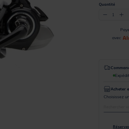
Quantité
−
+
1
Pay
avec
Commande
Expédit
Acheter 
Choisissez un
Rechercher v
Réserver