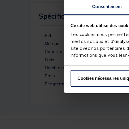
Consentement
Spécifications
Ce site web utilise des cook
Les cookies nous permettent
Réf.
médias sociaux et d'analyse
Marque
site avec nos partenaires d
Capacite
informations que vous leur a
Frein
Nombre roulements
Ratio
Cookies nécessaires uni
Recuperation