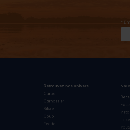
* Em
Retrouvez nos univers
Nous
Carpe
Rece
Carnassier
Face
Silure
Inst
Coup
Linke
Feeder
Yout