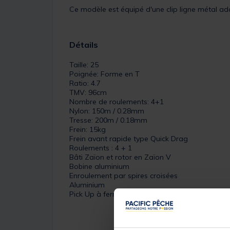
Ce modèle est équipé d'une clip ligne métal ada
Détails
Taille: 25
Poignée: Forme en T
Ratio: 4.7
TMV: 96cm
Nombre de roulements: 4+1
Nylon: 150m / 0.28mm
Tresse: 200m / 0.18mm
Frein: 15kg
Frein avant rapide type Quick Drag
Roulements : 4 + 1
Bâti Zaïon et rotor en Zaïon V
Bobine aluminium
Enroulement par spires croisées
Aluminium
Pick Up à fermeture manuelle