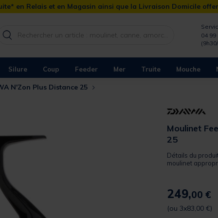
ite* en Relais et en Magasin ainsi que la Livraison Domicile offe
Servic
04 99 
(9h30
Silure
Coup
Feeder
Mer
Truite
Mouche
WA N'Zon Plus Distance 25
Moulinet Fe
25
Détails du produi
moulinet appropri
249,
00 €
(ou 3x83,00 €)