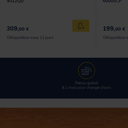
4012QD
6000SCP
309,
199,
 au panier
Ajouter au panier
00 €
00 €
Expédition sous 12 jours
Expédition 
Retour gratuit
& 1 mois pour changer d'avis