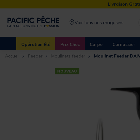
Livraison Gratu
Voir tous nos magasins
Opération Été
Prix Choc
Carpe
Carnassier
Accueil
Feeder
Moulinets feeder
Moulinet Feeder DAI
NOUVEAU