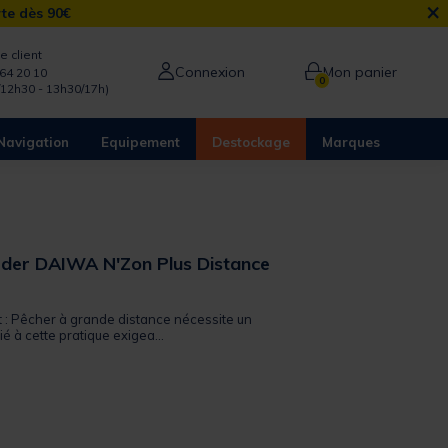
×
rte dès 90€
e client
Connexion
Mon panier
64 20 10
0
/12h30 - 13h30/17h)
Navigation
Equipement
Destockage
Marques
eder DAIWA N'Zon Plus Distance
t : Pêcher à grande distance nécessite un
é à cette pratique exigea...