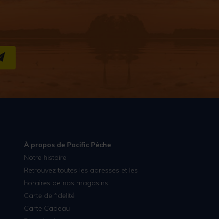
S''INSCRIRE
À propos de Pacific Pêche
Notre histoire
Retrouvez toutes les adresses et les
horaires de nos magasins
Carte de fidelité
Carte Cadeau