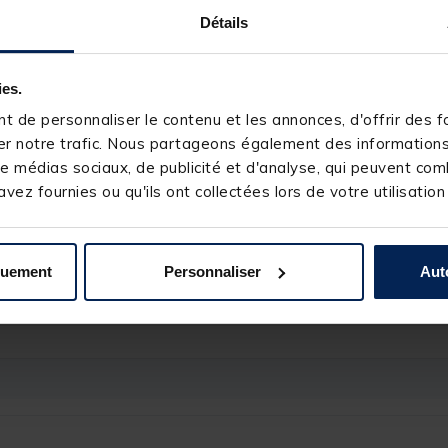
Détails
ies.
 de personnaliser le contenu et les annonces, d'offrir des fo
240590-1
r notre trafic. Nous partageons également des informations s
DAIWA
e médias sociaux, de publicité et d'analyse, qui peuvent comb
150m / 0.28mm
vez fournies ou qu'ils ont collectées lors de votre utilisation
15kg
4+1
4.7
quement
Personnaliser
Aut
96cm