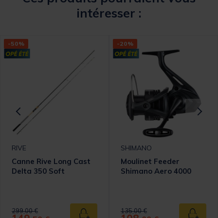
intéresser :
-50%
-20%
RIVE
SHIMANO
Canne Rive Long Cast
Moulinet Feeder
Delta 350 Soft
Shimano Aero 4000
omer Rating
Price reduced from
to
Price reduced from
to
299,00 €
135,00 €
 au panier
Ajouter au panier
Ajouter