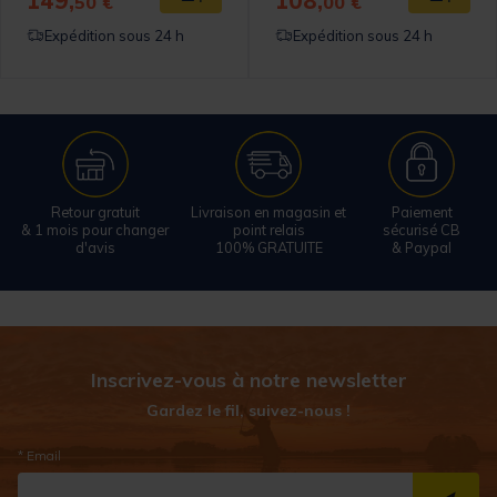
149,
108,
50 €
00 €
Expédition sous 24 h
Expédition sous 24 h
Retour gratuit
Livraison en magasin et
Paiement
& 1 mois pour changer
point relais
sécurisé CB
d'avis
100% GRATUITE
& Paypal
Inscrivez-vous à notre newsletter
Gardez le fil, suivez-nous !
* Email