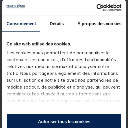
distances et ramener des feeders lourds avec
rapidité et efficacité. Ce moulinet de haute
performance, au design épuré, répondra
parfaitement aux attentes des pêcheurs soucieux de
la qualité de leur matériel.
Consentement
Détails
À propos des cookies
Avec sa poignée en aluminium, ce moulinet offre une
légèreté incomparable et un confort d'utilisation
optimal. Les ailerons techniques intégrés améliorent
Ce site web utilise des cookies.
son aérodynamisme, garantissant des lancers
puissants et précis. De plus, ce moulinet est
Les cookies nous permettent de personnaliser le
parfaitement adapté pour un fil de 25/100, assurant
contenu et les annonces, d'offrir des fonctionnalités
une solidité et une durabilité exceptionnelles.
relatives aux médias sociaux et d'analyser notre
Optez pour ce moulinet innovant et profitez d'une
trafic. Nous partageons également des informations
expérience de pêche unique et agréable. Maximisez
sur l'utilisation de notre site avec nos partenaires de
vos performances et appréciez la qualité supérieure
de cet équipement conçu pour les passionnés de
médias sociaux, de publicité et d'analyse, qui peuvent
pêche à la recherche de perfection et d'efficacité.
combiner celles-ci avec d'autres informations que
vous leur avez fournies ou qu'ils ont collectées lors de
Détails
votre utilisation de leurs services.
FEEDER LONG CAST 6000
Autoriser tous les cookies
• Roulements à billes 8+1