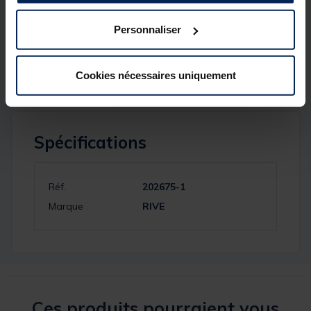
• Axe central ultra résistant
• Corps et rotor en carbone
• Embrayage à roulement
Personnaliser
• Enrouleur anti-vrille
• Bobine aluminium
• 2 line clip en métal
Cookies nécessaires uniquement
Spécifications
Réf.
202675-1
Marque
RIVE
Ces produits pourraient vous