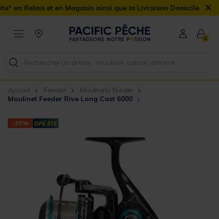
×
 en Magasin ainsi que la Livraison Domicile offerte dès 90€
0
Accueil
Feeder
Moulinets feeder
Moulinet Feeder Rive Long Cast 6000
-35%