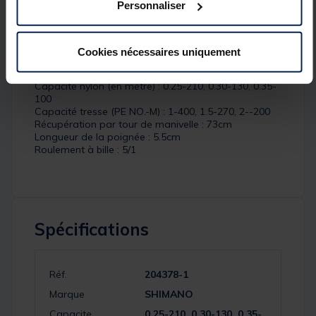
Détails
Personnaliser
Caractéristiques du
Aero Xr C3000
:
Ratio : 5
Cookies nécessaires uniquement
Puissance de frein : 9kg
Poids : 210g
Capacité nylon (en mètre) : 0.25-210, 0.30-130, 0.35-
100
Capacité tresse (PE NO.-M) : 1-400, 1.5-270, 2--200
Récupération par tour de manivelle : 73cm
Longueur de la poignée : 5.5cm
Roulement à bille : 5/1
Spécifications
Réf.
204378-1
Marque
SHIMANO
Capacite
0.25-210, 0.30-130, 0.35-