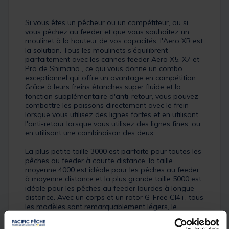
Si vous êtes un pêcheur ou un compétiteur, ou si
vous pêchez au feeder et que vous souhaitez un
moulinet à la hauteur de vos capacités, l'Aero XR est
la solution. Tous les moulinets s'équilibrent
parfaitement avec les cannes feeder Aero X5, X7 et
Pro de Shimano , ce qui vous donne un combo
exceptionnel qui offre un avantage en compétition.
Grâce à leurs freins étanches super fluide et la
fonction supplémentaire d'anti-retour, vous pouvez
combattre les poissons directement avec le frein
lorsque vous utilisez des lignes fortes et en utilisant
l'anti-retour lorsque vous utilisez des lignes fines, ou
en utilisant une combinaison des deux.
La plus petite taille 3000 est parfaite pour toutes les
pêches au feeder à courte distance, la taille
moyenne 4000 est idéale pour les pêches au feeder
à moyenne distance et la plus grande taille 5000 est
idéale pour les pêches au feeder lourdes à longue
distance. Avec un corps et un rotor G-Free CI4+, tous
les modèles sont remarquablement légers, le
modèle 4000 ne pesant que 250g, ce qui représente
une réduction notable par rapport aux modèles