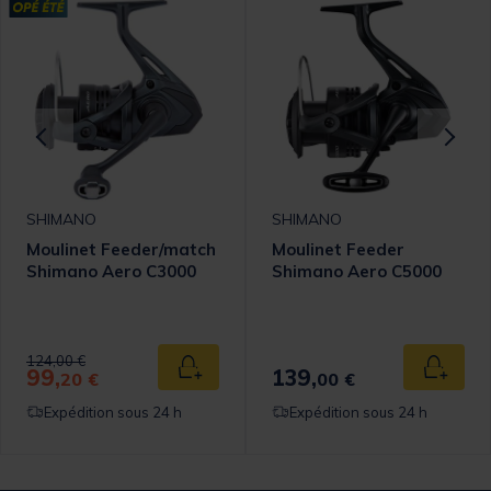
SHIMANO
SHIMANO
Moulinet Feeder/match
Moulinet Feeder
Shimano Aero C3000
Shimano Aero C5000
Price reduced from
to
124,00 €
99,
139,
 au panier
Ajouter au panier
Ajouter
20 €
00 €
Expédition sous 24 h
Expédition sous 24 h