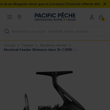
×
n Magasin ainsi que la Livraison Domicile offerte dès 90€
0
Accueil
Feeder
Moulinets feeder
Moulinet Feeder Shimano Aero Xr C3000