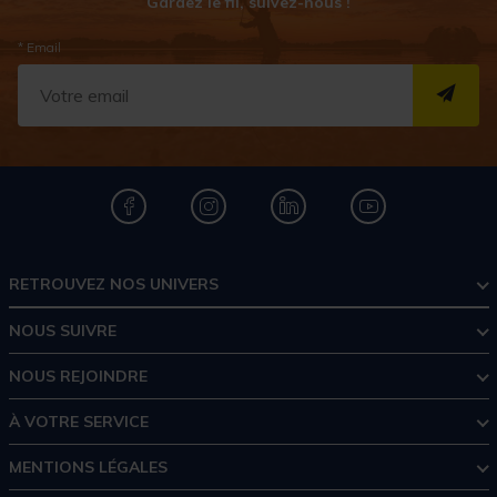
Gardez le fil, suivez-nous !
* Email
S''I
RETROUVEZ NOS UNIVERS
NOUS SUIVRE
NOUS REJOINDRE
À VOTRE SERVICE
MENTIONS LÉGALES