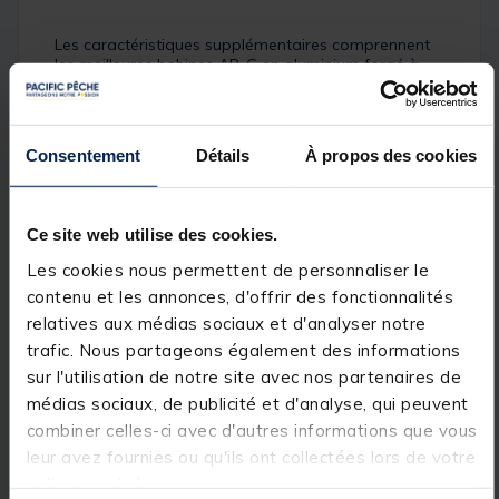
Les caractéristiques supplémentaires comprennent
les meilleures bobines AR-C en aluminium forgé à
froid, (y compris la bobine de rechange) avec un
réducteur de ligne pour réduire la capacité du
moulinet. La puissance est fournie par une poignée
à vis et un clip de ligne en métal qui est solide et
Consentement
Détails
À propos des cookies
sans danger pour la ligne, cela renforce le pedigree
de pêche au feeder du XR
Ce site web utilise des cookies.
Des performances à la hauteur de vos aspirations
Les cookies nous permettent de personnaliser le
contenu et les annonces, d'offrir des fonctionnalités
relatives aux médias sociaux et d'analyser notre
Visuellement, l'apparence discrète de l'Aero XR est
trafic. Nous partageons également des informations
étonnante et associée à une technologie de pointe,
sur l'utilisation de notre site avec nos partenaires de
elle ne manquera pas de vous inspirer la confiance
nécessaire pour réaliser des performances de haut
médias sociaux, de publicité et d'analyse, qui peuvent
niveau. Pourtant, la meilleure partie de l'Aero XR est
combiner celles-ci avec d'autres informations que vous
peut-être son prix remarquable. Les modèles de la
leur avez fournies ou qu'ils ont collectées lors de votre
concurrence coûtant jusqu'à deux fois plus cher,
l'Aero XR est parfait pour les pêcheurs qui utilisent
utilisation de leurs services.