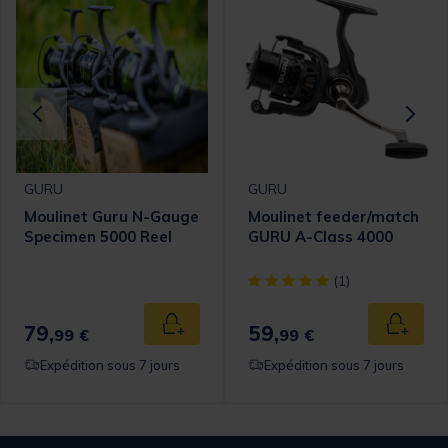
GURU
GURU
Moulinet Guru N-Gauge
Moulinet feeder/match
Specimen 5000 Reel
GURU A-Class 4000
[object Object] out of 5 Cust
(1)
79,
59,
 au panier
Ajouter au panier
Ajouter
99 €
99 €
Expédition sous 7 jours
Expédition sous 7 jours