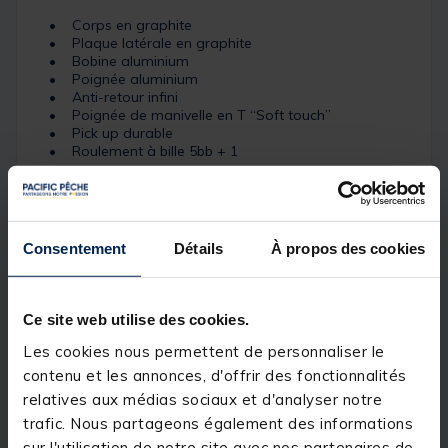
• Corps en graphite
• Plaque latérale en graphite
• Bobine aluminium
• Poignée aluminium
• Anti-retour infini
• Poignée de manivelle en T “Soft touch”
• Pick up durable
• Roulement à bille 5bb + 1
CAPACITE DE NYLON
5lb (0.18mm) 250m
6lb (0.20mm) 235m
Consentement
Détails
À propos des cookies
8lb (0.24mm) 185m
10lb (0.27mm) 140m
Ce site web utilise des cookies.
Les cookies nous permettent de personnaliser le
Détails
contenu et les annonces, d'offrir des fonctionnalités
Description du moulinet 4000 Reel
relatives aux médias sociaux et d'analyser notre
trafic. Nous partageons également des informations
Poids 370g
sur l'utilisation de notre site avec nos partenaires de