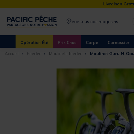
Livraison Gratu
Voir tous nos magasins
Opération Été
Prix Choc
Carpe
Carnassier
Accueil
Feeder
Moulinets feeder
Moulinet Guru N-Ga