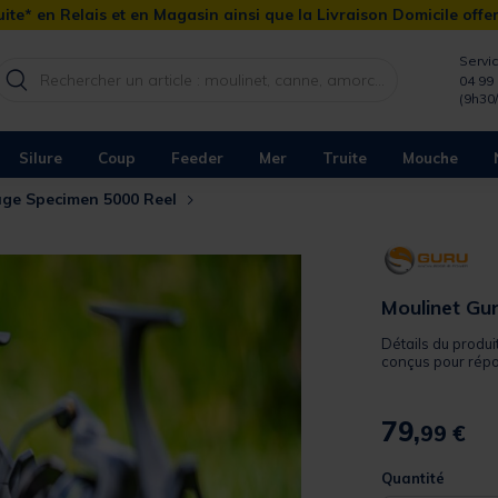
ite* en Relais et en Magasin ainsi que la Livraison Domicile offe
Servic
04 99 
(9h30
Silure
Coup
Feeder
Mer
Truite
Mouche
uge Specimen 5000 Reel
Moulinet Gu
Détails du produ
conçus pour répo
79,
99 €
Quantité