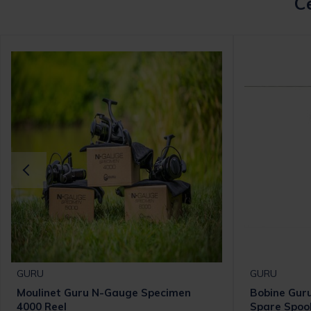
Ce
GURU
GURU
Moulinet Guru N-Gauge Specimen
Bobine Gur
4000 Reel
Spare Spoo