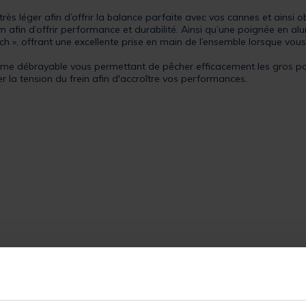
rès léger afin d’offrir la balance parfaite avec vos cannes et ainsi
afin d’offrir performance et durabilité. Ainsi qu’une poignée en 
ouch », offrant une excellente prise en main de l’ensemble lorsque v
stème débrayable vous permettant de pêcher efficacement les gros p
r la tension du frein afin d'accroître vos performances.
 finition « Soft touch »