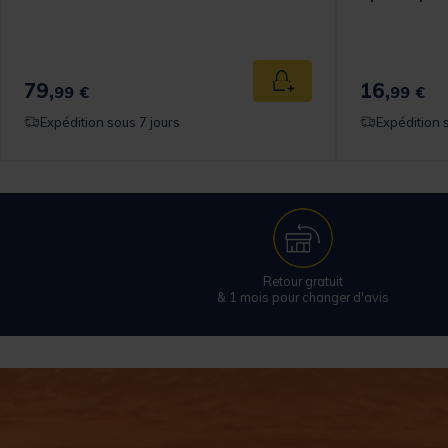
79,
16,
 au panier
Ajouter au panier
99 €
99 €
Expédition sous 7 jours
Expédition 
Retour gratuit
& 1 mois pour changer d'avis