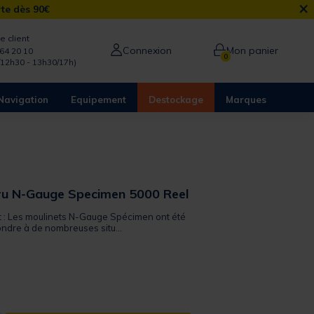
×
rte dès 90€
e client
Connexion
Mon panier
64 20 10
0
/12h30 - 13h30/17h)
Navigation
Equipement
Destockage
Marques
ru N-Gauge Specimen 5000 Reel
it : Les moulinets N-Gauge Spécimen ont été
ndre à de nombreuses situ...