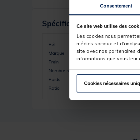
Consentement
Spécifications
Ce site web utilise des cook
Les cookies nous permettent
médias sociaux et d'analyse
Réf.
site avec nos partenaires d
Marque
informations que vous leur a
Frein
Nombre roulements
Poids
Cookies nécessaires uni
Ratio