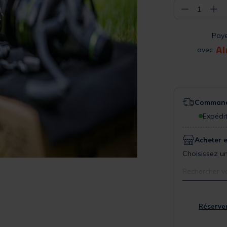
−
+
1
Pay
avec
Commande
Expédit
Acheter 
Choisissez un
Rechercher v
Réserver