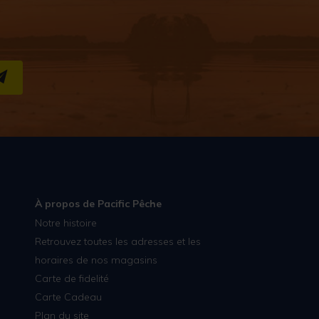
S''INSCRIRE
À propos de Pacific Pêche
Notre histoire
Retrouvez toutes les adresses et les
horaires de nos magasins
Carte de fidelité
Carte Cadeau
Plan du site