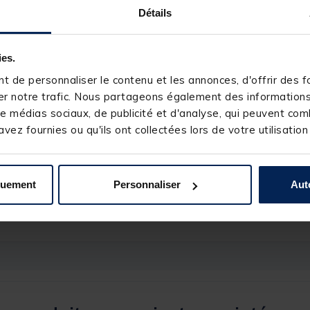
Détails
ies.
 de personnaliser le contenu et les annonces, d'offrir des fo
r notre trafic. Nous partageons également des informations s
236936-1
e médias sociaux, de publicité et d'analyse, qui peuvent comb
GURU
vez fournies ou qu'ils ont collectées lors de votre utilisation
7kg
5+1
440g
quement
Personnaliser
Aut
4.6/1