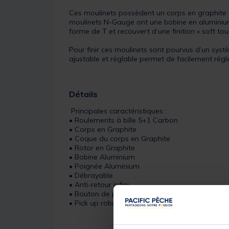
Ces moulinets possèdent un corps en graphite t
moulinets N-Gauge ont une bobine en aluminium 
forme de T et recouvert d’une finition « soft t
Pour finir ces moulinets sont pourvus d’un sy
ajustable et réglable permet de facilement régle
Détails
Principales caractéristiques :
• Roulements à bille 5+1 Carbon
• Corps en Graphite
• Coque du corps en Graphite
• Rotor en Graphite
• Bobine Aluminium
• Poignée Aluminium
• Débrayable
• Anti-retour infini
• Bouton de poignée en forme de T pourvu d’une
• Pick up robuste et durable