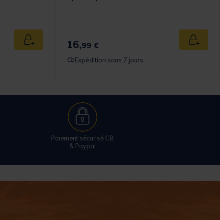
omer Rating
16,
Ajouter au panier
Ajouter
99 €
Expédition sous 7 jours
Paiement sécurisé CB
& Paypal