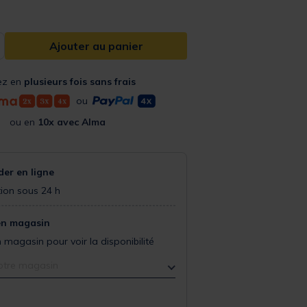
Ajouter au panier
ez en
plusieurs fois sans frais
ou
ou en
10x avec Alma
r en ligne
ion sous 24 h
en magasin
 magasin pour voir la disponibilité
otre magasin