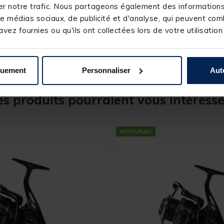
n/a
r notre trafic. Nous partageons également des informations s
86cm
e médias sociaux, de publicité et d'analyse, qui peuvent comb
vez fournies ou qu'ils ont collectées lors de votre utilisation
quement
Personnaliser
Aut
s produits pourraient vous intéresse
NOUVEAU