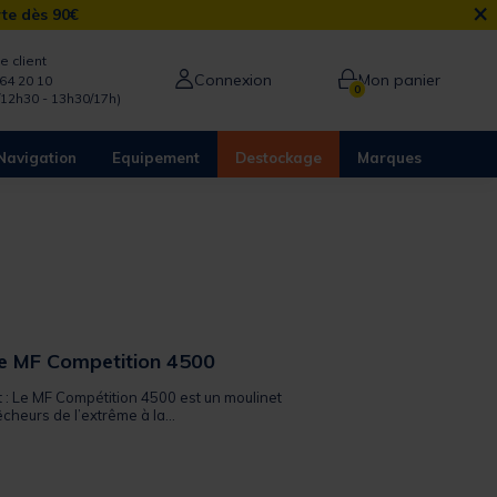
×
rte dès 90€
e client
Connexion
Mon panier
64 20 10
0
/12h30 - 13h30/17h)
Navigation
Equipement
Destockage
Marques
ve MF Competition 4500
t : Le MF Compétition 4500 est un moulinet
cheurs de l’extrême à la...