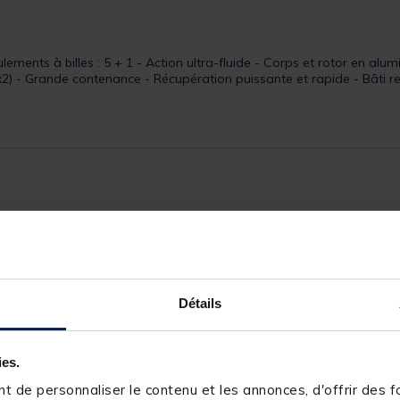
ments à billes : 5 + 1 - Action ultra-fluide - Corps et rotor en alu
x2) - Grande contenance - Récupération puissante et rapide - Bâti r
243595-1
RIVE
200m de 26/100
Détails
n/a
5+1
ies.
410g
 de personnaliser le contenu et les annonces, d'offrir des fo