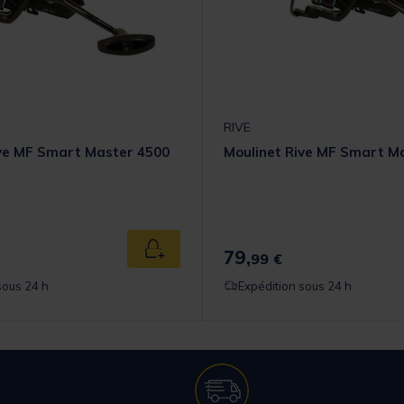
RIVE
ive MF Smart Master 4500
Moulinet Rive MF Smart M
79,
Ajouter au panier
99 €
sous 24 h
Expédition sous 24 h