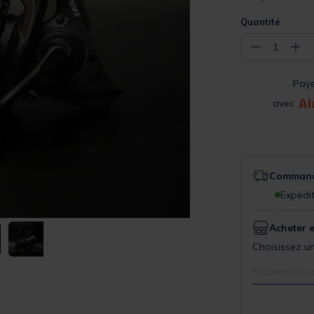
Quantité
−
+
1
Pay
avec
Commande
Expédit
Acheter 
Choisissez un
Rechercher v