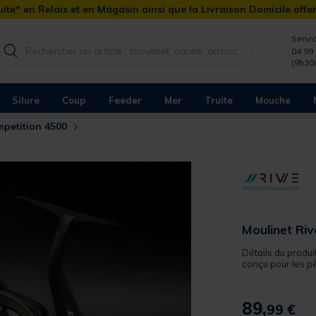
ite* en Relais et en Magasin ainsi que la Livraison Domicile offe
Servic
04 99 
(9h30
Silure
Coup
Feeder
Mer
Truite
Mouche
mpetition 4500
Moulinet Ri
Détails du produi
conçu pour les pê
89,
99 €