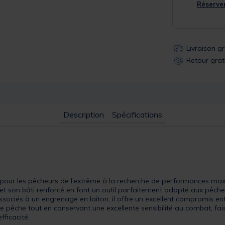
Réserver
Livraison g
Retour grat
Description
Spécifications
our les pêcheurs de l’extrême à la recherche de performances maxi
t son bâti renforcé en font un outil parfaitement adapté aux pêche
sociés à un engrenage en laiton, il offre un excellent compromis ent
e pêche tout en conservant une excellente sensibilité au combat, fai
fficacité.