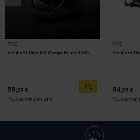
RIVE
RIVE
Moulinet Rive MF Competition 5500
Moulinet R
99,
84,
 au panier
Ajouter au panier
99 €
99 €
Expédition sous 24 h
Expédition 