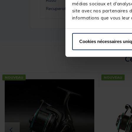
Ratio
médias sociaux et d'analyse
Recuperation
site avec nos partenaires d
informations que vous leur a
Cookies nécessaires uni
Ce
NOUVEAU
NOUVEAU