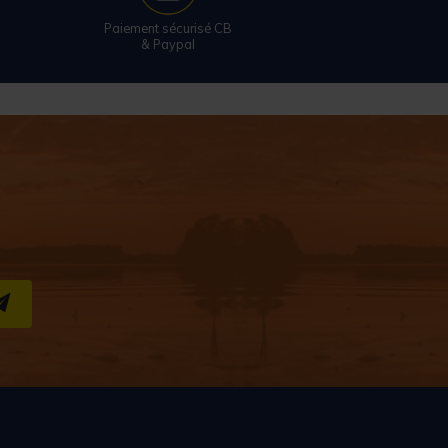
Paiement sécurisé CB
& Paypal
S''INSCRIRE