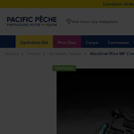
Livraison Gratu
Voir tous nos magasins
Opération Été
Prix Choc
Carpe
Carnassier
Accueil
Feeder
Moulinets feeder
Moulinet Rive MF Co
NOUVEAU