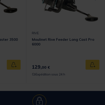
RIVE
aster 3500
Moulinet Rive Feeder Long Cast Pro
6000
129,
Ajouter au panier
Ajouter
00 €
Expédition sous 24 h