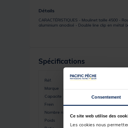
Détails
CARACTÉRISTIQUES - Moulinet taille 4500 - Roule
aluminium anodisé - Double line clip en métal (
Spécifications
Réf.
Marque
Capacite
Consentement
Frein
Nombre roulements
Ce site web utilise des cook
Poids
Les cookies nous permettent