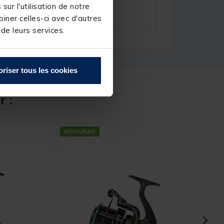
ur l'utilisation de notre
iner celles-ci avec d'autres
 de leurs services.
oriser tous les cookies
r :
NOUVEAU