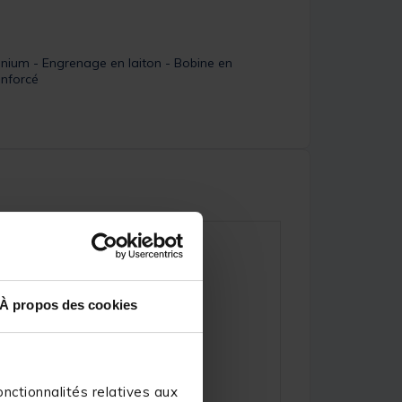
minium - Engrenage en laiton - Bobine en
enforcé
À propos des cookies
nctionnalités relatives aux