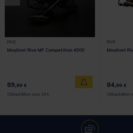
RIVE
RIVE
Moulinet Rive MF Competition 4500
Moulinet R
89,
84,
 au panier
Ajouter au panier
99 €
99 €
Expédition sous 24 h
Expédition 