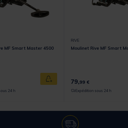
RIVE
ive MF Smart Master 4500
Moulinet Rive MF Smart M
79,
Ajouter au panier
99 €
sous 24 h
Expédition sous 24 h