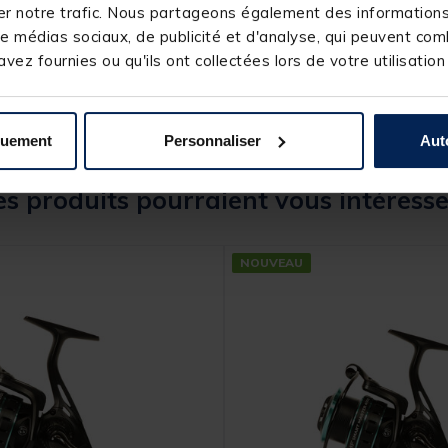
n/a
r notre trafic. Nous partageons également des informations s
90cm
e médias sociaux, de publicité et d'analyse, qui peuvent comb
vez fournies ou qu'ils ont collectées lors de votre utilisation
quement
Personnaliser
Aut
s produits pourraient vous intéresse
NOUVEAU