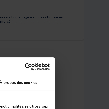
minium - Engrenage en laiton - Bobine en
enforcé
À propos des cookies
nctionnalités relatives aux