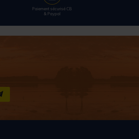
Paiement sécurisé CB
& Paypal
S''INSCRIRE