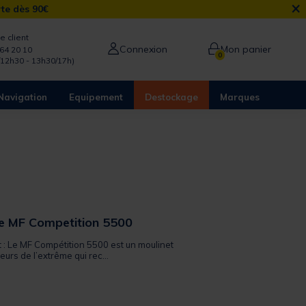
×
rte dès 90€
e client
Connexion
Mon panier
64 20 10
0
/12h30 - 13h30/17h)
Navigation
Equipement
Destockage
Marques
ve MF Competition 5500
t : Le MF Compétition 5500 est un moulinet
urs de l’extrême qui rec...