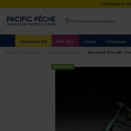
Livraison Gratu
Voir tous nos magasins
Opération Été
Prix Choc
Carpe
Carnassier
Accueil
Feeder
Moulinets feeder
Moulinet Rive MF Co
NOUVEAU