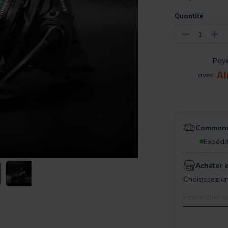
Quantité
−
+
1
Pay
avec
Commande
Expédit
Acheter 
Choisissez un
Rechercher v