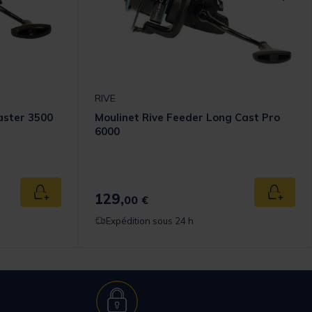
RIVE
aster 3500
Moulinet Rive Feeder Long Cast Pro
6000
129,
Ajouter au panier
Ajouter
00 €
Expédition sous 24 h