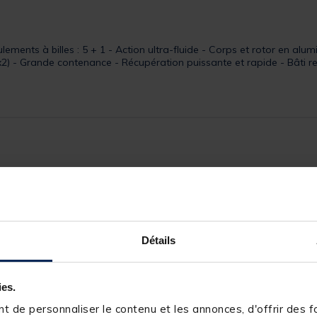
ments à billes : 5 + 1 - Action ultra-fluide - Corps et rotor en alu
x2) - Grande contenance - Récupération puissante et rapide - Bâti r
243596-1
RIVE
210m de 28/100
Détails
n/a
5+1
ies.
436g
 de personnaliser le contenu et les annonces, d'offrir des fo