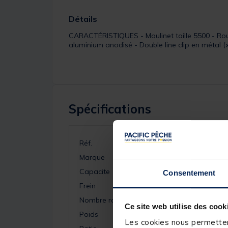
Détails
CARACTÉRISTIQUES - Moulinet taille 5500 - Roule
aluminium anodisé - Double line clip en métal (
Spécifications
Réf.
Marque
Capacite
Consentement
Frein
Nombre roulements
Ce site web utilise des cook
Poids
Les cookies nous permettent