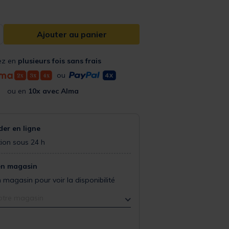
Ajouter au panier
ez en
plusieurs fois sans frais
ou
ou en
10x avec Alma
r en ligne
ion sous 24 h
en magasin
 magasin pour voir la disponibilité
otre magasin