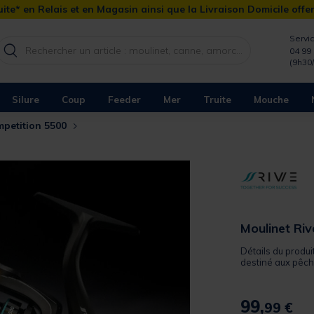
ite* en Relais et en Magasin ainsi que la Livraison Domicile offe
Servic
04 99 
(9h30
Silure
Coup
Feeder
Mer
Truite
Mouche
mpetition 5500
Moulinet Ri
Détails du produi
destiné aux pêche
99,
99 €