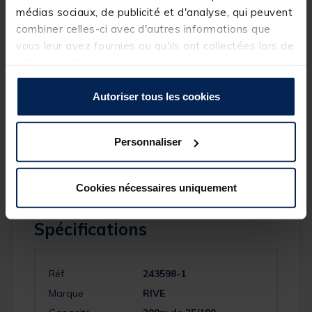
- Moulinet taille 4500
médias sociaux, de publicité et d'analyse, qui peuvent
- Format compact et poids léger
combiner celles-ci avec d'autres informations que
vous leur avez fournies ou qu'ils ont collectées lors de
- Mécanique fluide et précise
votre utilisation de leurs services.
- Récupération optimale et régulière
Autoriser tous les cookies
- Design minimaliste
- Robuste et fiable
Personnaliser
- Excellent rapport qualité/prix
Cookies nécessaires uniquement
Spécifications
Réf.
243598-1
Marque
RIVE