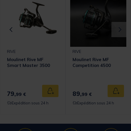
RIVE
RIVE
Moulinet Rive MF
Moulinet Rive MF
Smart Master 3500
Competition 4500
omer Rating
79,
89,
 au panier
Ajouter au panier
Ajouter
99 €
99 €
Expédition sous 24 h
Expédition sous 24 h