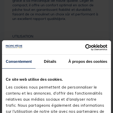
grâce à sa mécanique de haute qualité. Léger et
compact, il offre un confort optimal en action de
pêche tout en garantissant fiabilité et durabilité,
faisant de ce moulinet un choix sûr et performant à
un excellent rapport qualité/prix.
UTILISATION
- Pêche à l’anglaise
- Pêche à la bolognaise
Consentement
Détails
À propos des cookies
- Pêche au feeder léger
- Lancers précis et maîtrisés
Ce site web utilise des cookies.
- Utilisation sur postes exigeants ou longues
sessions
Les cookies nous permettent de personnaliser le
contenu et les annonces, d'offrir des fonctionnalités
relatives aux médias sociaux et d'analyser notre
CARACTÉRISTIQUES
trafic. Nous partageons également des informations
sur l'utilisation de notre site avec nos partenaires de