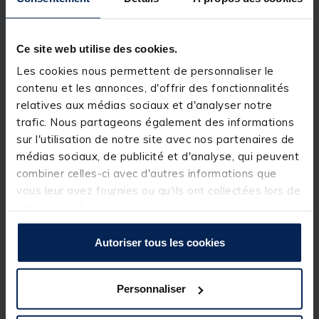
Robuste, compact et agréable à utiliser, le TEOS
Ce site web utilise des cookies.
NEXIZ 5000 FD est le choix idéal pour les pêcheurs
souhaitant passer au niveau supérieur en toute
Les cookies nous permettent de personnaliser le
confiance, sans compromis sur le budget.
contenu et les annonces, d'offrir des fonctionnalités
relatives aux médias sociaux et d'analyser notre
trafic. Nous partageons également des informations
La taille 5000 est parfaitement adaptée aux pêches
à longues distances, ainsi qu’aux pêches fortes de
sur l'utilisation de notre site avec nos partenaires de
gros poissons nécessitant un frein plus puissant, et
médias sociaux, de publicité et d'analyse, qui peuvent
l’emploi d’un diamètre de nylon plus important.
combiner celles-ci avec d'autres informations que
vous leur avez fournies ou qu'ils ont collectées lors de
Détails
votre utilisation de leurs services.
Taille : 5000
Poids : 385 g
Autoriser tous les cookies
Ratio : 5.5:1
Récupération : 104 cm par TDM
Nombre de roulements : 7+1
Capacité : 270m de 0.25mm / 190m de 0.30mm /
Personnaliser
135m de 0.35mm
Double line-clip rond en métal