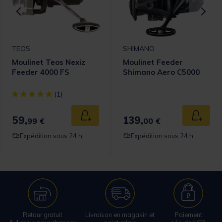
TEOS
SHIMANO
Moulinet Teos Nexiz
Moulinet Feeder
Feeder 4000 FS
Shimano Aero C5000
[object Object] out of 5 Customer Rating
(1)
59,
139,
 au panier
Ajouter au panier
Ajouter
99 €
00 €
Expédition sous 24 h
Expédition sous 24 h
Retour gratuit
Livraison en magasin et
Paiement