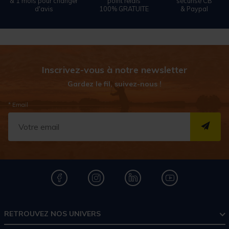
& 1 mois pour changer
point relais
sécurisé CB
d'avis
100% GRATUITE
& Paypal
Inscrivez-vous à notre newsletter
Gardez le fil, suivez-nous !
* Email
S''I
RETROUVEZ NOS UNIVERS