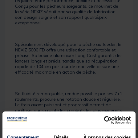
l’équilibre entre performance, fiabilité et accessibilité.
Conçu pour les pêcheurs exigeants, ce moulinet de
la série NEXIZ séduit par sa qualité de fabrication,
son design soigné et son rapport qualité/prix
exceptionnel.
Spécialement développé pour la pêche au feeder, le
NEXIZ 5000 FD offre une utilisation confortable et
précise. Sa bobine aluminium Long Cast garantit des
lancers longs et précis, tandis que sa récupération
rapide de 104 cm par tour de manivelle assure une
efficacité maximale en action de pêche.
Sa fluidité remarquable, rendue possible par ses 7+1
roulements, procure une rotation douce et régulière.
Le frein avant puissant et progressif permet de
maîtriser sans crainte les combats les plus exigeants
avec les gros poissons. Les deux line-clips ronds en
métal offrent quant à eux une précision optimale
pour pêcher efficacement à deux distances
différentes.
Consentement
Détails
À propos des cookies