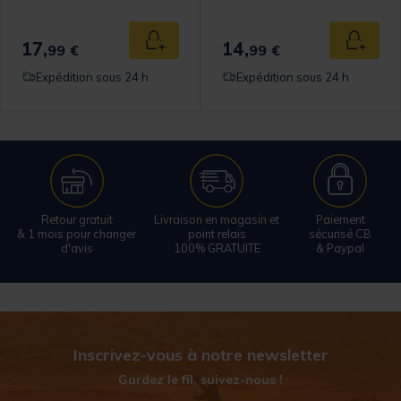
17,
14,
 au panier
Ajouter au panier
Ajouter
99 €
99 €
Expédition sous 24 h
Expédition sous 24 h
Retour gratuit
Livraison en magasin et
Paiement
& 1 mois pour changer
point relais
sécurisé CB
d'avis
100% GRATUITE
& Paypal
Inscrivez-vous à notre newsletter
Gardez le fil, suivez-nous !