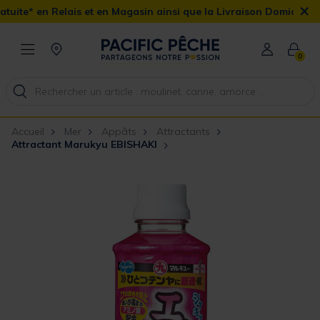
×
is et en Magasin ainsi que la Livraison Domicile offerte dès 90€
0
Accueil
Mer
Appâts
Attractants
Attractant Marukyu EBISHAKI