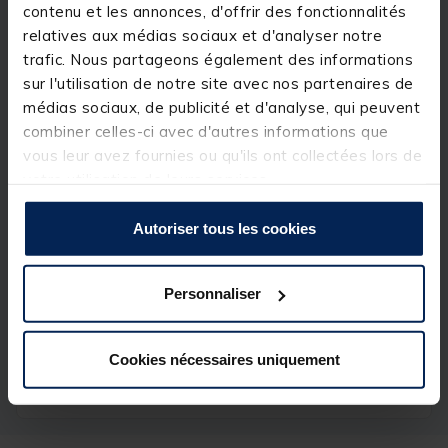
soit pour la pêhce au tenya, en isofishing, au leurre...
contenu et les annonces, d'offrir des fonctionnalités
relatives aux médias sociaux et d'analyser notre
Détails
trafic. Nous partageons également des informations
Caractéristiques :
sur l'utilisation de notre site avec nos partenaires de
médias sociaux, de publicité et d'analyse, qui peuvent
Arôme : Crevette
Liquide
combiner celles-ci avec d'autres informations que
400ml
vous leur avez fournies ou qu'ils ont collectées lors de
votre utilisation de leurs services.
Autoriser tous les cookies
Spécifications
Personnaliser
Réf.
205213-1
Marque
MARUKYU
Cookies nécessaires uniquement