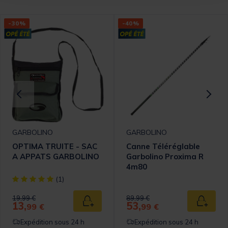
-30%
-40%
GARBOLINO
GARBOLINO
OPTIMA TRUITE - SAC
Canne Téléréglable
A APPATS GARBOLINO
Garbolino Proxima R
4m80
[object Object] out of 5 Customer Rating
(1)
Price reduced from
to
Price reduced from
to
19,99 €
89,99 €
13,
53,
 au panier
Ajouter au panier
Ajouter
99 €
99 €
Expédition sous 24 h
Expédition sous 24 h