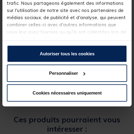
trafic. Nous partageons également des informations
- Dimensions : 15,5 x 7 x 5,5 cm.
- Coloris : vert.
sur l'utilisation de notre site avec nos partenaires de
médias sociaux, de publicité et d'analyse, qui peuvent
combiner celles-ci avec d'autres informations que
vous leur avez fournies ou qu'ils ont collectées lors de
votre utilisation de leurs services.
Spécifications
Autoriser tous les cookies
Réf.
25694-1
Personnaliser
Marque
PLASTILYS
Cookies nécessaires uniquement
Ces produits pourraient vous
intéresser :