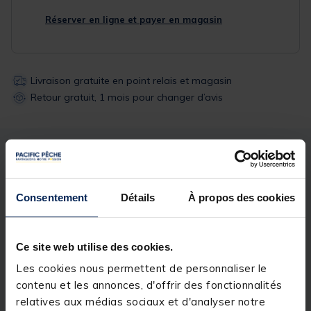
Réserver en ligne et payer en magasin
Livraison gratuite en point relais et magasin
Retour gratuit, 1 mois pour changer d’avis
Description
Spécifications
Consentement
Détails
À propos des cookies
Description & détails
Détails
Ce site web utilise des cookies.
BOITE ESHES VENTRALE
Les cookies nous permettent de personnaliser le
Caractéristiques:
contenu et les annonces, d'offrir des fonctionnalités
relatives aux médias sociaux et d'analyser notre
- Se fixe par 2 crochets au niveau de la ceinture.