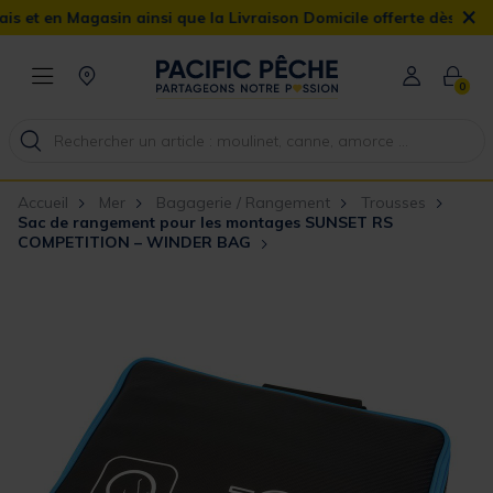
×
en Magasin ainsi que la Livraison Domicile offerte dès 90€
0
Accueil
Mer
Bagagerie / Rangement
Trousses
Sac de rangement pour les montages SUNSET RS
COMPETITION – WINDER BAG