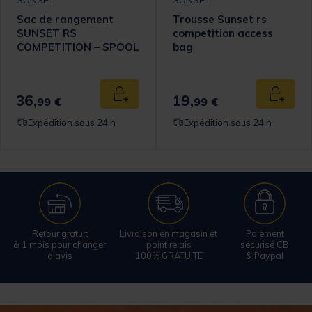
SUNSET
SUNSET
Sac de rangement
Trousse Sunset rs
SUNSET RS
competition access
COMPETITION – SPOOL
bag
BAG
36,
19,
 au panier
Ajouter au panier
Ajouter
99 €
99 €
Expédition sous 24 h
Expédition sous 24 h
Retour gratuit
Livraison en magasin et
Paiement
& 1 mois pour changer
point relais
sécurisé CB
d'avis
100% GRATUITE
& Paypal