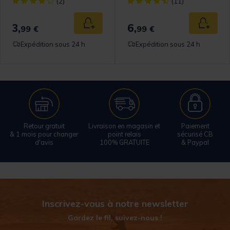
omer Rating
[object Object] out of 5 Customer Rating
[object Object] out of 5 Cust
(2)
(11)
3,
6,
 au panier
Ajouter au panier
Ajouter
99 €
99 €
Expédition sous 24 h
Expédition sous 24 h
Retour gratuit
Livraison en magasin et
Paiement
& 1 mois pour changer
point relais
sécurisé CB
d'avis
100% GRATUITE
& Paypal
Inscrivez-vous à notre newsletter
Gardez le fil, suivez-nous !