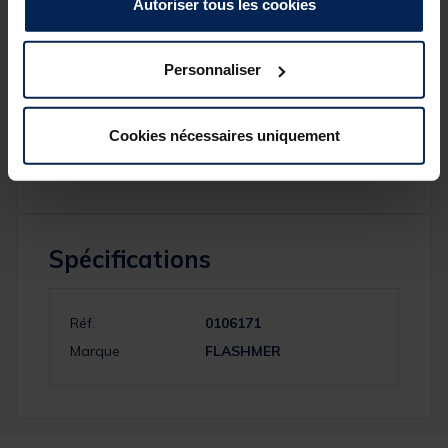
Autoriser tous les cookies
planchette japonaise
nylon 60/100
Personnaliser
5 plumes blanches + filaments hameçons n°2/0
1 lançon 11 cm
Cookies nécessaires uniquement
Spécifications
Réf.
0106171
Marque
FLASHMER