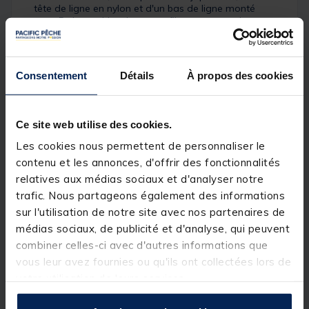
tête de ligne en nylon et d'un bas de ligne monté
avec 5 plumes blanches avec filaments et un lançon
de 11 cm.
Détails
FLASHMER
Consentement
Détails
À propos des cookies
Toujours à l’affût de nouvelles techniques de pêche,
Flashmer conçoit des produits adaptés à toutes les
techniques de pêche. Du bord ou en bateau, des
Ce site web utilise des cookies.
pêches aux leurres ou encore de celles à l’appât, la
gamme couvre tous les besoins des pêcheurs. Que
Les cookies nous permettent de personnaliser le
vous soyez débutant ou confirmé, il y aura toujours
un produit Flashmer correspondant à vos attentes !
contenu et les annonces, d'offrir des fonctionnalités
Chacun de produits Flashmer est conçu par des
relatives aux médias sociaux et d'analyser notre
pêcheurs pour des pêcheurs. Le but de Flashmer est
trafic. Nous partageons également des informations
de proposer des articles de pêche associant
robustesse, fiabilité et efficacité tout en restant
sur l'utilisation de notre site avec nos partenaires de
abordables.
médias sociaux, de publicité et d'analyse, qui peuvent
La philosophie Flashmer ? Des produits de qualité
combiner celles-ci avec d'autres informations que
accessibles au plus grand nombre !
vous leur avez fournies ou qu'ils ont collectées lors de
votre utilisation de leurs services.
Caractéristiques :
environ 50 m de tresse