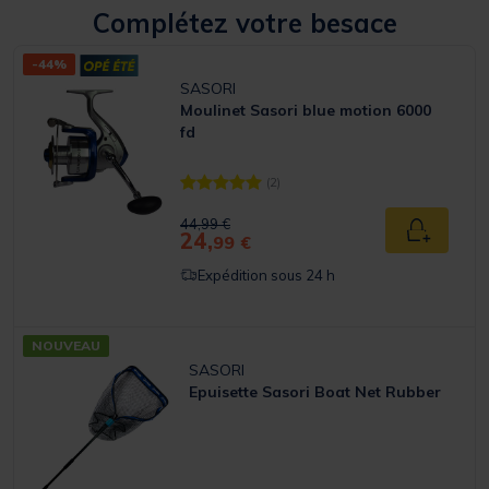
Complétez votre besace
-44%
SASORI
Moulinet Sasori blue motion 6000
fd
(2)
[object Object] out of 5 Customer Rating
Price reduced from
to
44,99 €
24,
Ajouter a
99 €
Expédition sous 24 h
NOUVEAU
SASORI
Epuisette Sasori Boat Net Rubber