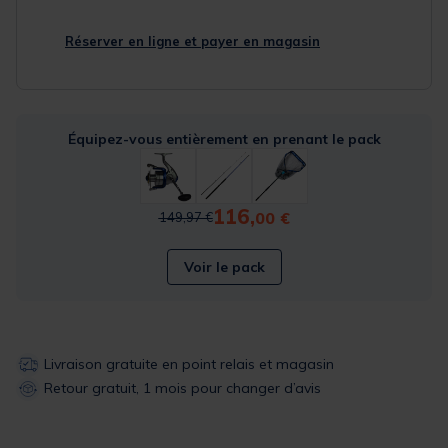
Réserver en ligne et payer en magasin
Équipez-vous entièrement en prenant le pack
116,
Price reduced from
to
00 €
149,97 €
Voir le pack
Livraison gratuite en point relais et magasin
Retour gratuit, 1 mois pour changer d’avis