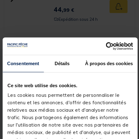
44,
Ajouter a
99 €
Expédition sous 24 h
Description
Spécifications
Consentement
Détails
À propos des cookies
Description & détails
Ce site web utilise des cookies.
Les cookies nous permettent de personnaliser le
Description
contenu et les annonces, d'offrir des fonctionnalités
La
Sasori Kaiten 240 Sensitive Boat
est une canne
relatives aux médias sociaux et d'analyser notre
spécialement conçue pour la pêche en bateau. Avec
trafic. Nous partageons également des informations
une longueur de 2,40 m, elle offre une maniabilité
sur l'utilisation de notre site avec nos partenaires de
optimale, idéale pour les espaces restreints tout en
permettant un contrôle précis des leurres et des
médias sociaux, de publicité et d'analyse, qui peuvent
combats. Sa puissance de 50 à 150 g la rend