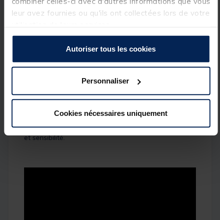
combiner celles-ci avec d'autres informations que vous
parfaite pour les pêches polyvalentes en mer, ciblant
leur avez fournies ou qu'ils ont collectées lors de votre
des espèces telles que bars, lieus et autres
prédateurs marins.
utilisation de leurs services.
Autoriser tous les cookies
Fabriquée en carbone haute qualité, elle combine
robustesse et légèreté, assurant durabilité et confort
d’utilisation. Les anneaux résistants à la corrosion et
Personnaliser
le porte-moulinet solide garantissent une
performance fiable dans les environnements marins.
Avec une poignée ergonomique et antidérapante,
cette canne offre un confort optimal pour des
Cookies nécessaires uniquement
sessions prolongées. Une excellente option pour les
pêcheurs en bateau recherchant puissance, précision
et sensibilité.