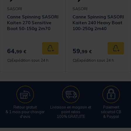
SASORI
SASORI
Canne Spinning SASORI
Canne Spinning SASORI
Kaiten 270 Sensitive
Kaiten 240 Heavy Boat
Boat 50-150g 2m70
100-250g 2m40
64,
59,
 au panier
Ajouter au panier
Ajouter
99 €
99 €
Expédition sous 24 h
Expédition sous 24 h
Retour gratuit
Livraison en magasin et
Paiement
& 1 mois pour changer
point relais
sécurisé CB
d'avis
100% GRATUITE
& Paypal