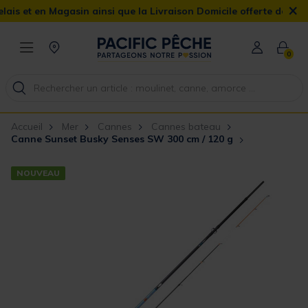
×
en Magasin ainsi que la Livraison Domicile offerte dès 90€
0
Accueil
Mer
Cannes
Cannes bateau
Canne Sunset Busky Senses SW 300 cm / 120 g
NOUVEAU