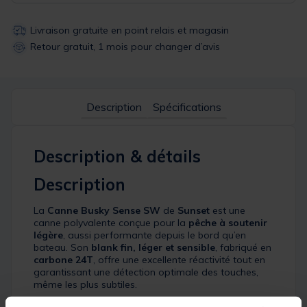
Livraison gratuite en point relais et magasin
Retour gratuit, 1 mois pour changer d’avis
Description
Spécifications
Description & détails
Description
La
Canne Busky Sense SW
de
Sunset
est une
canne polyvalente conçue pour la
pêche à soutenir
légère
, aussi performante depuis le bord qu’en
bateau. Son
blank fin, léger et sensible
, fabriqué en
carbone 24T
, offre une excellente réactivité tout en
garantissant une détection optimale des touches,
même les plus subtiles.