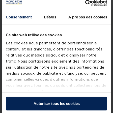
Composée de
3 brins
, elle est pratique à
transporter et conserve une action harmonieuse et
précise. Le
pommeau antichoc
et la
poignée en EVA
haute densité
apportent confort, solidité et bonne
Consentement
Détails
À propos des cookies
tenue en main, même lors de longues sessions de
pêche.
Équipée d’un
porte-moulinet type VSS
, la Busky
Ce site web utilise des cookies.
Sense SW assure une tenue parfaite du moulinet et
une ergonomie agréable. Les
anneaux type K en
Les cookies nous permettent de personnaliser le
SiC
, solidement ligaturés, permettent une glisse
contenu et les annonces, d'offrir des fonctionnalités
fluide de la ligne tout en évitant les emmêlements, et
s’adaptent parfaitement à l’utilisation de tresse.
relatives aux médias sociaux et d'analyser notre
trafic. Nous partageons également des informations
La canne est fournie avec
2 buscles
sur l'utilisation de notre site avec nos partenaires de
interchangeables
, permettant d’adapter la
sensibilité du scion selon les conditions de pêche ou
médias sociaux, de publicité et d'analyse, qui peuvent
les espèces ciblées.
combiner celles-ci avec d'autres informations que
Livrée dans un
fourreau en tissu
, la Busky Sense
vous leur avez fournies ou qu'ils ont collectées lors de
SW est un modèle polyvalent, fin et réactif, idéal
votre utilisation de leurs services.
pour les pêcheurs recherchant une canne sensible et
efficace pour les pêches légères à soutenir.
Autoriser tous les cookies
Détails