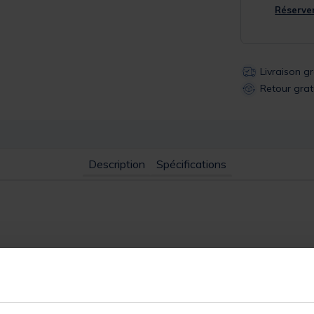
Réserver
Livraison g
Retour grat
Description
Spécifications
e selon la méthode
Cross Force
, qui consiste à enrouler le carbone e
la structure. Une double bande en X appliquée à l’extérieur vient ress
 lancer.
ion plus nerveuse, agréable à utiliser et adaptée à tous les profils 