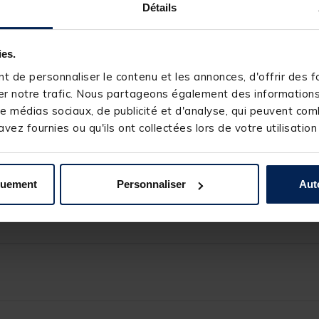
Détails
llent rapport qualité-prix et propose un large choix de modèles pou
 de la marque.
t Fuji en finition noir brillant, d’une poignée en EVA allégée et d’an
ies.
 de personnaliser le contenu et les annonces, d'offrir des fo
r notre trafic. Nous partageons également des informations s
e médias sociaux, de publicité et d'analyse, qui peuvent comb
vez fournies ou qu'ils ont collectées lors de votre utilisation
quement
Personnaliser
Aut