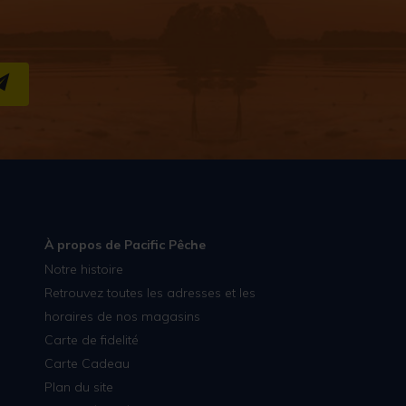
S''INSCRIRE
À propos de Pacific Pêche
Notre histoire
Retrouvez toutes les adresses et les
horaires de nos magasins
Carte de fidelité
Carte Cadeau
Plan du site