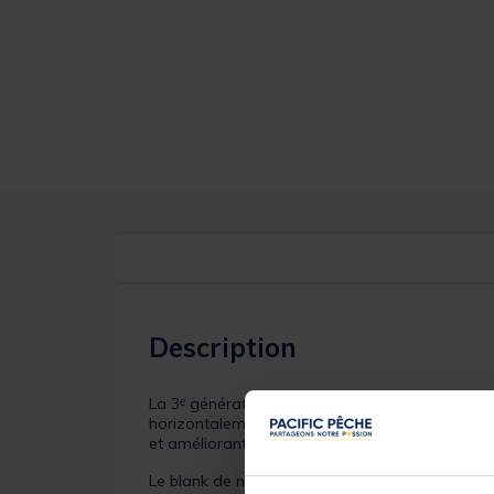
Description
La 3ᵉ génération de blanks
Crostage
est conçu
horizontalement et verticalement, pour renforcer 
et améliorant ainsi la précision et la distance de
Le blank de nouvelle génération offre une sensat