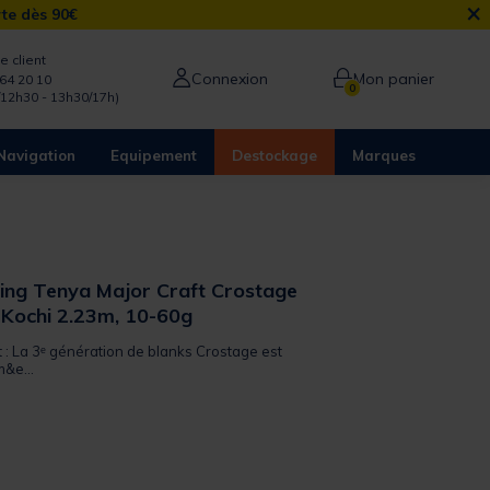
×
rte dès 90€
e client
Connexion
Mon panier
64 20 10
0
/12h30 - 13h30/17h)
Navigation
Equipement
Destockage
Marques
ing Tenya Major Craft Crostage
Kochi 2.23m, 10-60g
t : La 3ᵉ génération de blanks Crostage est
m&e...
from