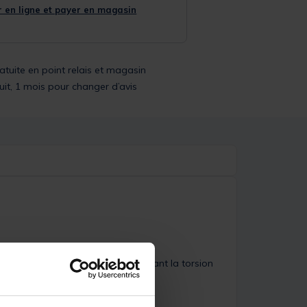
 en ligne et payer en magasin
ratuite en point relais et magasin
uit, 1 mois pour changer d’avis
n trois couches croisées, à la fois
errer et consolider le blank, limitant la torsion
de pêcheurs.