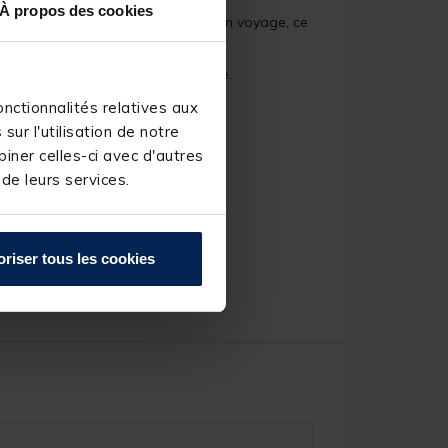
À propos des cookies
r la pêche du bord, en bateau ou en voyage, ce
neaux Fuji avec inserts en Alconite.
nctionnalités relatives aux
ur l'utilisation de notre
iner celles-ci avec d'autres
 de leurs services.
oriser tous les cookies