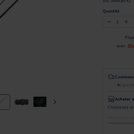
(ou 3x48,80 €)
Quantité
−
+
1
Pay
avec
Commande
Expédit
Acheter 
Choisissez un
Rechercher v