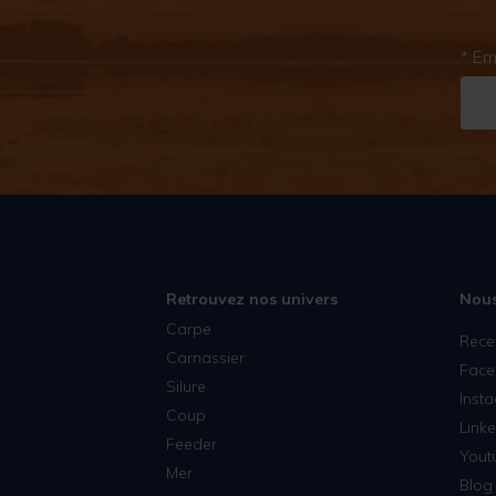
* Em
Retrouvez nos univers
Nous
Carpe
Rece
Carnassier
Face
Silure
Inst
Coup
Linke
Feeder
Yout
Mer
Blog 