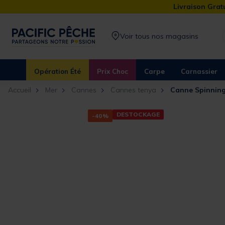
Livraison Gratu
Voir tous nos magasins
Opération Été
Prix Choc
Carpe
Carnassier
Accueil
Mer
Cannes
Cannes tenya
Canne Spinning
DESTOCKAGE
-40%