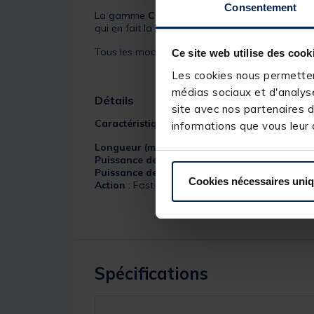
Consentement
La gamme
Crostage
se distingue par son exce
qui en fait la série la plus vaste et polyvalente
Tous les modèles sont équipés d’un porte-mouline
Ce site web utilise des cook
Les cookies nous permettent
médias sociaux et d'analyse
Détails
site avec nos partenaires d
Caractéristiques :
informations que vous leur a
Longueur (m)
: 2.23
Puissance de lancer (g)
: 10-60
Puissance de ligne (PE)
: 0.4-1.2
Cookies nécessaires uni
Action
: Fast
Spécifications