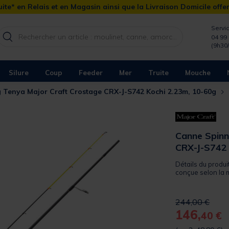
ite* en Relais et en Magasin ainsi que la Livraison Domicile offe
Servic
04 99 
(9h30
Silure
Coup
Feeder
Mer
Truite
Mouche
 Tenya Major Craft Crostage CRX-J-S742 Kochi 2.23m, 10-60g
Canne Spinn
CRX-J-S742 
Détails du produi
conçue selon la 
Price reduced 
to
244,00 €
146,
40 €