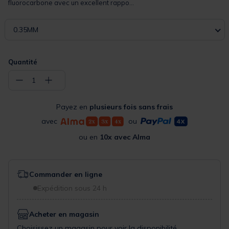
fluorocarbone avec un excellent rappo...
0.35MM
Quantité
−
+
1
Payez en
plusieurs fois sans frais
avec
ou
ou en
10x avec Alma
Commander en ligne
Expédition sous 24 h
Acheter en magasin
Choisissez un magasin pour voir la disponibilité