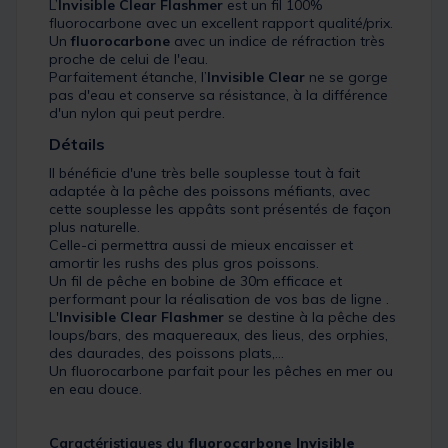
L’
Invisible Clear Flashmer
est un fil 100%
fluorocarbone avec un excellent rapport qualité/prix.
Un
fluorocarbone
avec un indice de réfraction très
proche de celui de l'eau.
Parfaitement étanche, l’
Invisible Clear
ne se gorge
pas d'eau et conserve sa résistance, à la différence
d'un nylon qui peut perdre.
Détails
Il bénéficie d'une très belle souplesse tout à fait
adaptée à la pêche des poissons méfiants, avec
cette souplesse les appâts sont présentés de façon
plus naturelle.
Celle-ci permettra aussi de mieux encaisser et
amortir les rushs des plus gros poissons.
Un fil de pêche en bobine de 30m efficace et
performant pour la réalisation de vos bas de ligne .
L'
Invisible Clear Flashmer
se destine à la pêche des
loups/bars, des maquereaux, des lieus, des orphies,
des daurades, des poissons plats,…
Un fluorocarbone parfait pour les pêches en mer ou
en eau douce.
Caractéristiques du
fluorocarbone Invisible