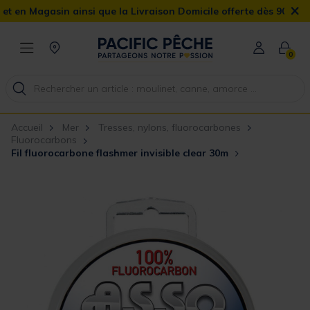
×
sin ainsi que la Livraison Domicile offerte dès 90€
0
Accueil
Mer
Tresses, nylons, fluorocarbones
Fluorocarbons
Fil fluorocarbone flashmer invisible clear 30m