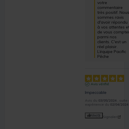
votre 
commentaire 
très positif. Nous
sommes ravis 
d'avoir répondu 
à vos attentes et
de vous compter
parmi nos 
clients. C'est un 
réel plaisir.

L’équipe Pacific 
Pêche
Avis vérifié
Impeccable
Avis du
03/05/2024
, suite
expérience du
02/04/2024
Utile
(0)
Signaler