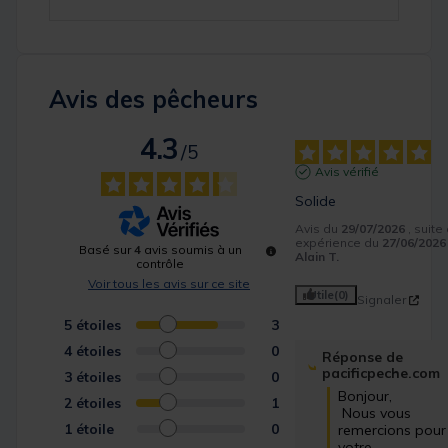
Avis des pêcheurs
4.3
/
5
Avis vérifié
Solide
Avis du
29/07/2026
, suite
expérience du
27/06/2026
Basé sur
4
avis soumis à un
Alain T.
contrôle
Voir tous les avis sur ce site
Utile
(0)
Signaler
5
étoiles
3
4
étoiles
0
Réponse de
pacificpeche.com
3
étoiles
0
Bonjour,

2
étoiles
1
 Nous vous 
1
étoile
0
remercions pour 
votre 