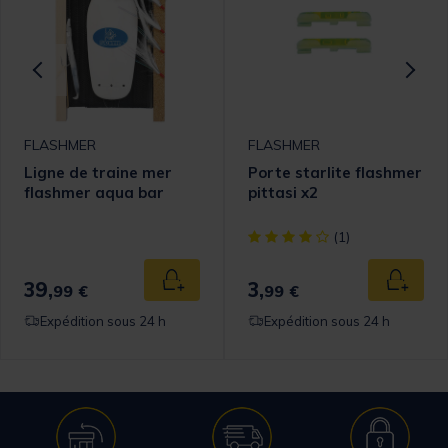
FLASHMER
FLASHMER
Ligne de traine mer
Porte starlite flashmer
flashmer aqua bar
pittasi x2
omer Rating
[object Object] out of 5 Cust
(1)
39,
3,
 au panier
Ajouter au panier
Ajouter
99 €
99 €
Expédition sous 24 h
Expédition sous 24 h