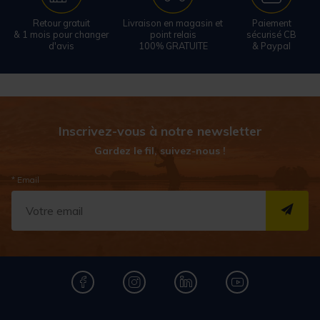
Retour gratuit
Livraison en magasin et
Paiement
& 1 mois pour changer
point relais
sécurisé CB
d'avis
100% GRATUITE
& Paypal
Inscrivez-vous à notre newsletter
Gardez le fil, suivez-nous !
* Email
S''I