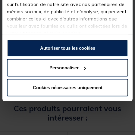
Vendu sans le carrelet
sur l'utilisation de notre site avec nos partenaires de
médias sociaux, de publicité et d'analyse, qui peuvent
combiner celles-ci avec d'autres informations que
vous leur avez fournies ou qu'ils ont collectées lors de
votre utilisation de leurs services.
Spécifications
Autoriser tous les cookies
Réf.
201762-1
Marque
FLASHMER
Personnaliser
Cookies nécessaires uniquement
Ces produits pourraient vous
intéresser :