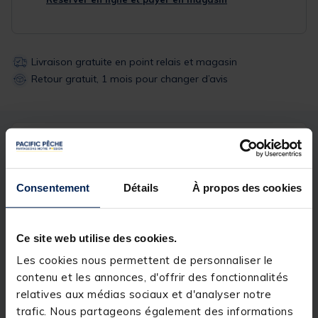
Livraison gratuite en point relais et magasin
Retour gratuit, 1 mois pour changer d’avis
Description
Spécifications
Consentement
Détails
À propos des cookies
Description & détails
Description
Ce site web utilise des cookies.
20m de corde en diamètre 5mm enroulé sur flotteur
Les cookies nous permettent de personnaliser le
mousse avec un emerillon baril à agrafe pour fixer
un carrelet.
contenu et les annonces, d'offrir des fonctionnalités
relatives aux médias sociaux et d'analyser notre
trafic. Nous partageons également des informations