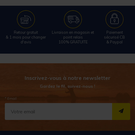
Retour gratuit
Livraison en magasin et
Paiement
& 1 mois pour changer
point relais
sécurisé CB
d'avis
100% GRATUITE
& Paypal
Inscrivez-vous à notre newsletter
Gardez le fil, suivez-nous !
* Email
S''I