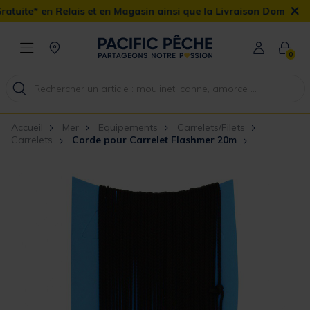
×
is et en Magasin ainsi que la Livraison Domicile offerte dès 90€
0
Accueil
Mer
Equipements
Carrelets/Filets
Carrelets
Corde pour Carrelet Flashmer 20m