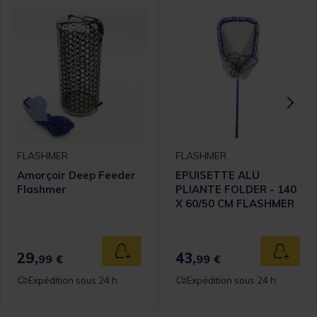
FLASHMER
FLASHMER
Amorçoir Deep Feeder
EPUISETTE ALU
Flashmer
PLIANTE FOLDER - 140
X 60/50 CM FLASHMER
omer Rating
29,
43,
 au panier
Ajouter au panier
Ajouter
99 €
99 €
Expédition sous 24 h
Expédition sous 24 h