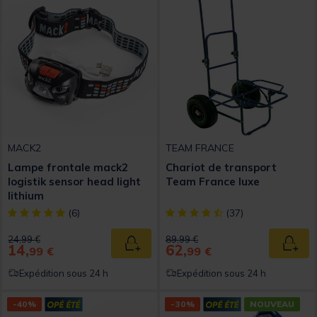
MACK2
TEAM FRANCE
Lampe frontale mack2
Chariot de transport
logistik sensor head light
Team France luxe
lithium
[object Object] out of 5 Customer Rating
[object Object] out of 5 Custom
(6)
(37)
Price reduced from
to
Price reduced from
to
24,99 €
89,99 €
14,
62,
Ajouter au panier
Ajout
99 €
99 €
Expédition sous 24 h
Expédition sous 24 h
-40%
-30%
NOUVEAU