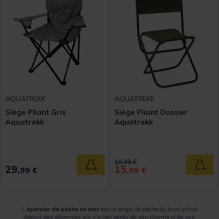
AQUATREKK
AQUATREKK
Siège Pliant Gris
Siège Pliant Dossier
Aquatrekk
Aquatrekk
Price reduced from
to
19,99 €
29,
15,
Ajouter au panier
Ajout
99 €
99 €
L'
épervier de pêche en mer
est un engin de pêche du bord utilisé
depuis des décennies qui n'a rien perdu de son charme ni de son