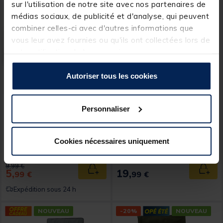
sur l'utilisation de notre site avec nos partenaires de
médias sociaux, de publicité et d'analyse, qui peuvent
combiner celles-ci avec d'autres informations que
vous leur avez fournies ou qu'ils ont collectées lors de
votre utilisation de leurs services.
Autoriser tous les cookies
MACK2
AQUATREKK
Personnaliser
Lampe frontale mack2
Épuisette Aquatrekk
logistik head light
Allround Net 180
Cookies nécessaires uniquement
[object Object] out of 5 Customer Rating
(6)
Price reduced from
to
9,99 €
5,
19,
Ajouter au panier
Ajout
99 €
99 €
Expédition sous 24 h
NOUVEAU
-20%
NOUVEAU