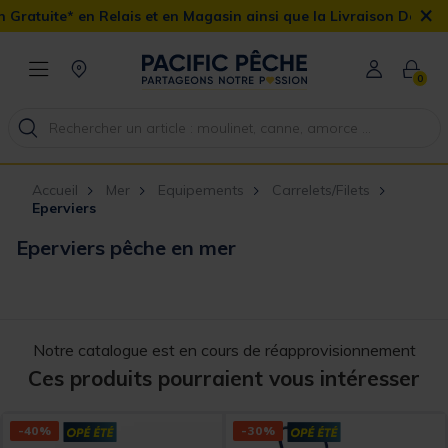
×
lais et en Magasin ainsi que la Livraison Domicile offerte dès 90
0
Accueil
Mer
Equipements
Carrelets/Filets
Eperviers
Eperviers pêche en mer
Notre catalogue est en cours de réapprovisionnement
Ces produits pourraient vous intéresser
-40%
-30%