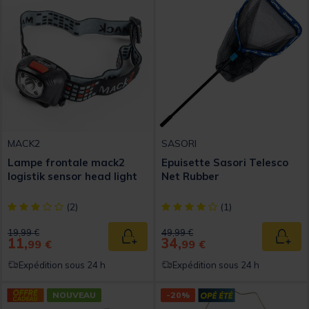
MACK2
SASORI
Lampe frontale mack2
Epuisette Sasori Telesco
logistik sensor head light
Net Rubber
[object Object] out of 5 Customer Rating
[object Object] out of 5 Custom
(2)
(1)
Price reduced from
to
Price reduced from
to
19,99 €
49,99 €
11,
34,
Ajouter au panier
Ajout
99 €
99 €
Expédition sous 24 h
Expédition sous 24 h
NOUVEAU
-20%