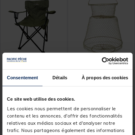
AQUATREKK
SELECTION
Siège Pliant Kaki
Bourriche métal coup
Aquatrekk
selection 34x37 cm
Consentement
Détails
À propos des cookies
Ce site web utilise des cookies.
Price reduced from
to
9,99 €
29,
7,
Ajouter au panier
Ajout
99 €
99 €
Les cookies nous permettent de personnaliser le
Expédition sous 24 h
contenu et les annonces, d'offrir des fonctionnalités
relatives aux médias sociaux et d'analyser notre
-40%
NOUVEAU
trafic. Nous partageons également des informations