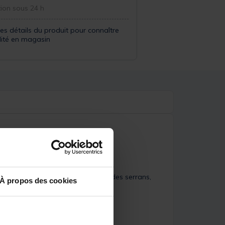
ion sous 24 h
les détails du produit pour connaître
ilité en magasin
che au rockfishing pour la pêche des serrans,
À propos des cookies