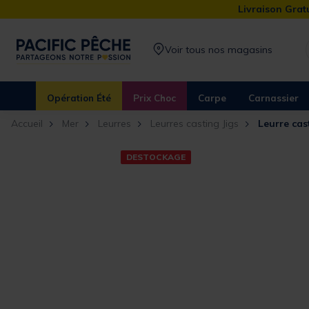
Livraison Gratu
Voir tous nos magasins
Opération Été
Prix Choc
Carpe
Carnassier
Accueil
Mer
Leurres
Leurres casting Jigs
Leurre cas
DESTOCKAGE