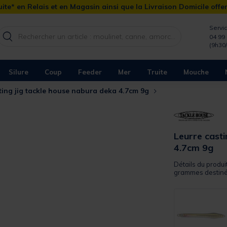
ite* en Relais et en Magasin ainsi que la Livraison Domicile offe
Servic
04 99 
(9h30
Silure
Coup
Feeder
Mer
Truite
Mouche
ting jig tackle house nabura deka 4.7cm 9g
Leurre casti
4.7cm 9g
Détails du produ
grammes destiné à