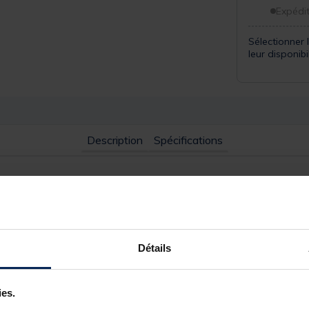
Expédit
Sélectionner 
leur disponib
Description
Spécifications
e de la pêche et des petits carnassier en eau douce ou en mer en pê
Détails
 Vendu armé
se Nabura Deka
ies.