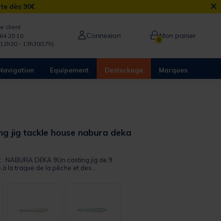
×
rte dès 90€
e client
Connexion
Mon panier
64 20 10
0
/12h30 - 13h30/17h)
Navigation
Equipement
Destockage
Marques
ng jig tackle house nabura deka
it : NABURA DEKA 9Un casting jig de 9
 la traque de la pêche et des ...