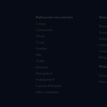
Retrouvez nos univers
Nous
Carpe
Rece
Carnassier
Face
Silure
Inst
Coup
Linke
Feeder
Yout
Mer
Blog 
Truite
Nous
Mouche
Navigation
Deven
Habillement
Recr
Espace Marques
Idees cadeaux