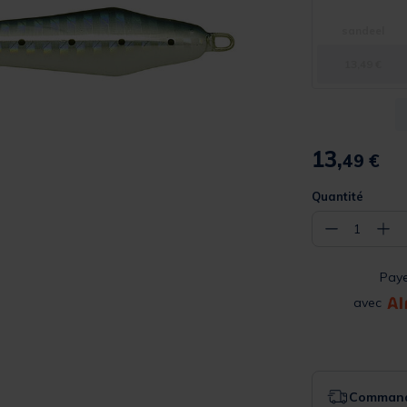
sandeel
13,49 €
13,
49 €
Quantité
−
+
1
Pay
avec
Commande