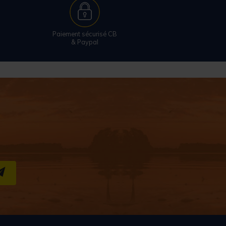
Paiement sécurisé CB
& Paypal
S''INSCRIRE