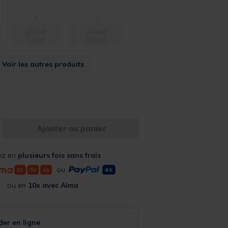
8
2
13,49 €
13,49 €
7,00 €
7,00 €
Voir les autres produits
Ajouter au panier
ez en
plusieurs fois sans frais
ou
ou en
10x avec Alma
r en ligne