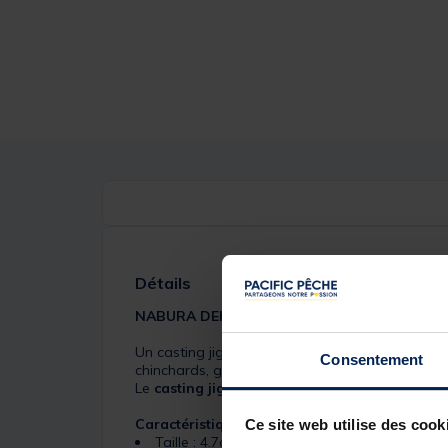
Détails
NABURA DEKA 9
Un casting jig de 9 grammes destiné à la traqu
Consentement
chinchards, gobies, rascasses,….
Le
casting jig Tackle House Nabuca Deca
est
Caractéristiques du
casting jig Tackle Hou
Ce site web utilise des cook
Taille : 4.7cm