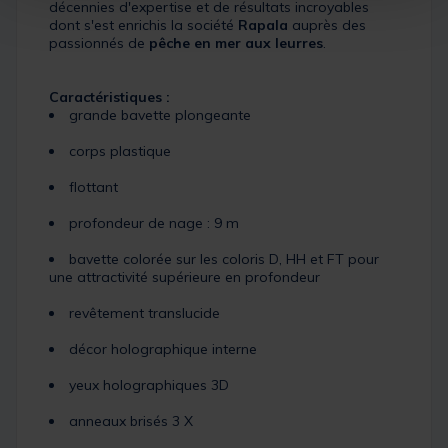
décennies d'expertise et de résultats incroyables
dont s'est enrichis la société
Rapala
auprès des
passionnés de
pêche en mer aux leurres
.
Caractéristiques :
grande bavette plongeante
corps plastique
flottant
profondeur de nage : 9 m
bavette colorée sur les coloris D, HH et FT pour
une attractivité supérieure en profondeur
revêtement translucide
décor holographique interne
yeux holographiques 3D
anneaux brisés 3 X