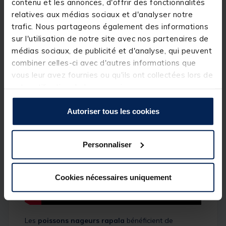
contenu et les annonces, d'offrir des fonctionnalités
Les yeux holographiques 3D surdimensionnés
relatives aux médias sociaux et d'analyser notre
apportent la encore une touche de réalisme.
Le
x rap
possède des anneaux brisés 3 X sur
trafic. Nous partageons également des informations
lesquels sont armés des hameçons triples VMC
sur l'utilisation de notre site avec nos partenaires de
perma steel 4 X en taille 4/0.
médias sociaux, de publicité et d'analyse, qui peuvent
Ce
leurre dur
est l'arme ultime pour les pêches en
exotiques et ca tout autour du globe.
combiner celles-ci avec d'autres informations que
vous leur avez fournies ou qu'ils ont collectées lors de
votre utilisation de leurs services.
Autoriser tous les cookies
Personnaliser
Cookies nécessaires uniquement
Les
poissons nageurs rapala
bénéficient de