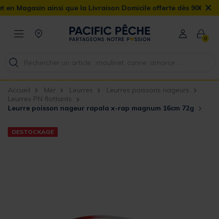
×
Magasin ainsi que la Livraison Domicile offerte dès 90€
0
Accueil
Mer
Leurres
Leurres poissons nageurs
Leurres PN flottants
Leurre poisson nageur rapala x-rap magnum 16cm 72g
DESTOCKAGE