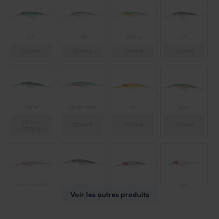
yft
wh
shmu
sfc
33,99 €
35,99 €
33,99 €
35,99 €
sbm
silver blue
hh
ggm
35,99 €
35,99 €
35,99 €
33,99 €
25,00 €
clear gold
bto
s
rhc
Voir les autres produits
35,99 €
35,99 €
35,99 €
35,99 €