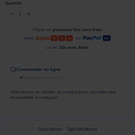
Quantité
−
+
1
rh
hp
lbu
btu
Payez en
plusieurs fois sans frais
35,99 €
35,99 €
35,99 €
33,99 €
25,00 €
25,00 €
avec
ou
ou en
10x avec Alma
Commander en ligne
ggh
ft
ffu
d
Expédition sous 24 h
33,99 €
35,99 €
35,99 €
35,99 €
Sélectionner les détails du produit pour connaître leur
disponibilité en magasin
hdbsrd
hdsbm
bsrd
bbto
35,99 €
35,99 €
35,99 €
33,99 €
25,00 €
Description
Spécifications