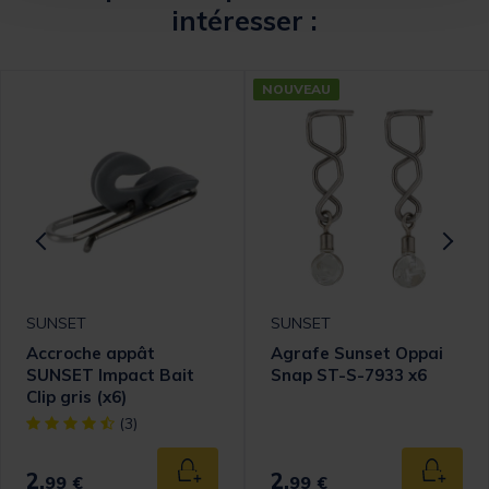
intéresser :
NOUVEAU
SUNSET
SUNSET
Accroche appât
Agrafe Sunset Oppai
SUNSET Impact Bait
Snap ST-S-7933 x6
Clip gris (x6)
[object Object] out of 5 Customer Rating
(3)
2,
2,
 au panier
Ajouter au panier
Ajouter
99 €
99 €