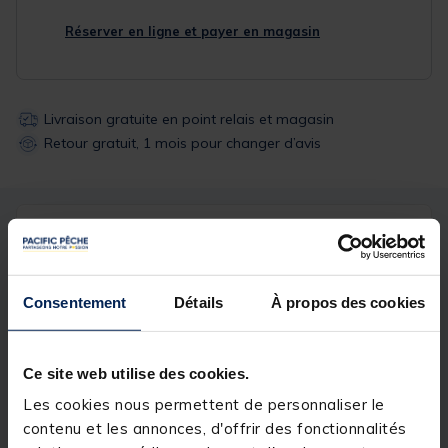
Réserver en ligne et payer en magasin
Livraison gratuite en point relais et magasin
Retour gratuit, 1 mois pour changer d’avis
Description
Spécifications
Description & détails
Consentement
Détails
À propos des cookies
Description
Ce site web utilise des cookies.
Agrafes munies d’une gaine thermo-rétractable
transparente pour un maximum de discrétion. Ultra
Les cookies nous permettent de personnaliser le
pratiques pour changer de montages ou de plombs
contenu et les annonces, d'offrir des fonctionnalités
en quelques secondes. Disponible en taille M.