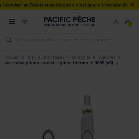
×
lais et en Magasin ainsi que la Livraison Domicile offerte dès 90€
0
Accueil
Mer
Montages / Hameçons
Agrafes
Accroche plomb sunset + gaine thermo st 9089 (x6)