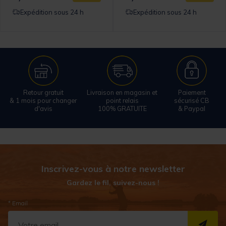
Expédition sous 24 h
Expédition sous 24 h
Retour gratuit
Livraison en magasin et
Paiement
& 1 mois pour changer
point relais
sécurisé CB
d'avis
100% GRATUITE
& Paypal
Inscrivez-vous à notre newsletter
Gardez le fil, suivez-nous !
* Email