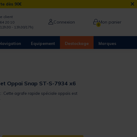
×
rte dès 90€
e client
Connexion
Mon panier
64 20 10
0
/12h30 - 13h30/17h)
Navigation
Equipement
Destockage
Marques
set Oppai Snap ST-S-7934 x6
t : Cette agrafe rapide spéciale oppaïs est
.