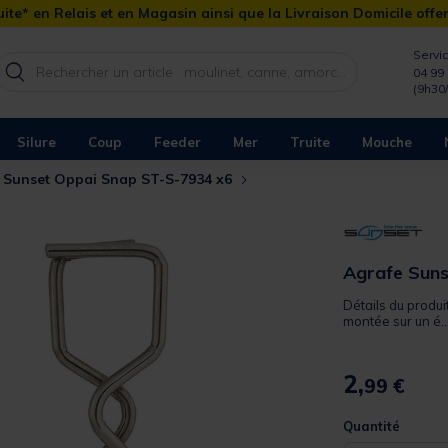
ite* en Relais et en Magasin ainsi que la Livraison Domicile offe
Servic
04 99 
(9h30
Silure
Coup
Feeder
Mer
Truite
Mouche
 Sunset Oppai Snap ST-S-7934 x6
Agrafe Sun
Détails du produi
montée sur un é..
2,
99 €
Quantité