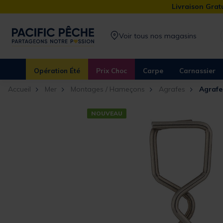
Livraison Gratu
Voir tous nos magasins
Opération Été
Prix Choc
Carpe
Carnassier
Accueil
Mer
Montages / Hameçons
Agrafes
Agrafe
NOUVEAU