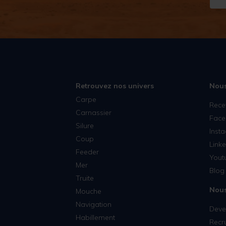
Retrouvez nos univers
Nous
Carpe
Rece
Carnassier
Face
Silure
Inst
Coup
Linke
Feeder
Yout
Mer
Blog 
Truite
Nous
Mouche
Navigation
Deven
Habillement
Recr