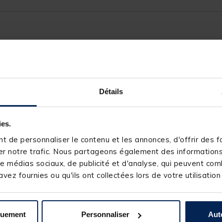
249599-1
SUNSET
Détails
ies.
 de personnaliser le contenu et les annonces, d'offrir des fo
r notre trafic. Nous partageons également des informations s
e médias sociaux, de publicité et d'analyse, qui peuvent comb
s produits pourraient vous intéresse
vez fournies ou qu'ils ont collectées lors de votre utilisation
quement
Personnaliser
Aut