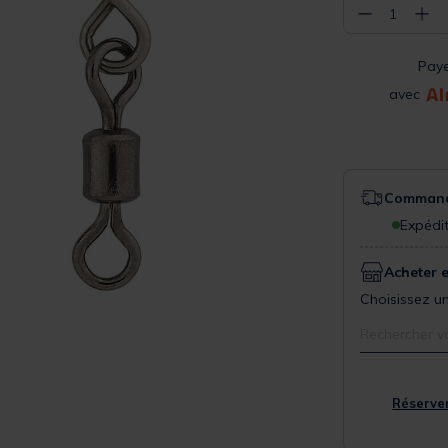
−
+
1
Pay
avec
Commande
Expédit
Acheter 
Choisissez un
Rechercher v
Réserver