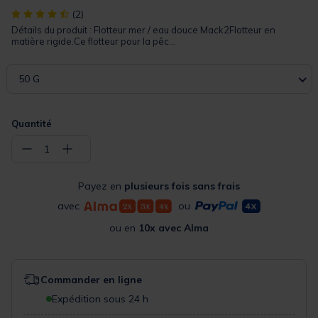
[object Object] out of 5 Customer Rating
(2)
Détails du produit : Flotteur mer / eau douce Mack2Flotteur en
matière rigide.Ce flotteur pour la pêc...
50 G
Quantité
−
+
1
Payez en
plusieurs fois sans frais
avec
ou
ou en
10x avec Alma
Commander en ligne
Expédition sous 24 h