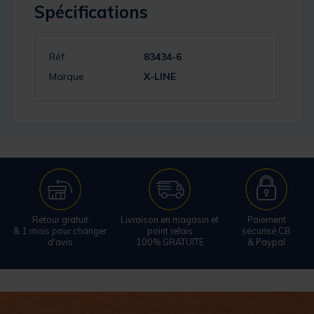
Spécifications
Réf.
83434-6
Marque
X-LINE
Retour gratuit
Livraison en magasin et
Paiement
& 1 mois pour changer
point relais
sécurisé CB
d'avis
100% GRATUITE
& Paypal