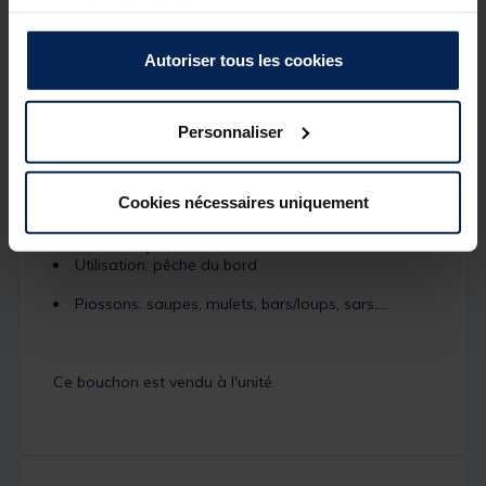
votre utilisation de leurs services.
Description
Autoriser tous les cookies
Flotteur mer / eau douce Mack2
Flotteur
en matière rigide.
Ce
flotteur pour la pêche en mer et en eau douce
et équipé d'une longue quille pour limiter les risques
Personnaliser
d'emmélage au lancer.
Antenne bien visible.
Cookies nécessaires uniquement
Détails
Caractéristiques flotteru X-LINE:
Utilisation: pêche du bord
Piossons: saupes, mulets, bars/loups, sars,...
Ce bouchon est vendu à l'unité.