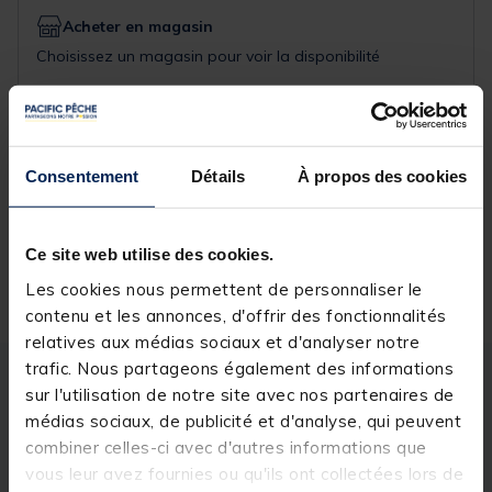
Acheter en magasin
Choisissez un magasin pour voir la disponibilité
Rechercher votre magasin
Réserver en ligne et payer en magasin
Consentement
Détails
À propos des cookies
Ce site web utilise des cookies.
Livraison gratuite en point relais et magasin
Les cookies nous permettent de personnaliser le
Retour gratuit, 1 mois pour changer d’avis
contenu et les annonces, d'offrir des fonctionnalités
relatives aux médias sociaux et d'analyser notre
trafic. Nous partageons également des informations
Description
Spécifications
sur l'utilisation de notre site avec nos partenaires de
médias sociaux, de publicité et d'analyse, qui peuvent
combiner celles-ci avec d'autres informations que
Description & détails
vous leur avez fournies ou qu'ils ont collectées lors de