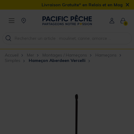
×
Livraison Gratuite* en Relais et en Magasin ainsi
0
Accueil
Mer
Montages / Hameçons
Hameçons
Simples
Hameçon Aberdeen Vercelli