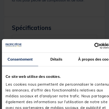
la fois pour pêche de compétition et de loisir.
Spécifications
Réf.
201424-2
Marque
VERCELLI
Consentement
Détails
À propos des coo
Avis des pêcheurs
Ce site web utilise des cookies.
Les cookies nous permettent de personnaliser le contenu
5
/
5
les annonces, d'offrir des fonctionnalités relatives aux
Avis vérifié
médias sociaux et d'analyser notre trafic. Nous partageo
également des informations sur l'utilisation de notre site
bon produit
avec nos partenaires de médias sociaux, de publicité et