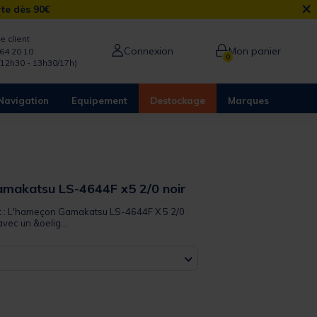
×
rte dès 90€
e client
Connexion
Mon panier
64 20 10
0
/12h30 - 13h30/17h)
Navigation
Equipement
Destockage
Marques
makatsu LS-4644F x5 2/0 noir
it : L'hameçon Gamakatsu LS-4644F X 5 2/0
vec un &oelig...