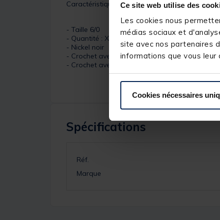
Caractéristiques :
Ce site web utilise des cook
Les cookies nous permettent
- Taille 6/0
médias sociaux et d'analyse
- Quantité : X5
site avec nos partenaires d
- Nickel noir
informations que vous leur a
- Crochet avec quatre coudes
- Crochet avec harpon
Cookies nécessaires uni
Spécifications
Réf.
Marque