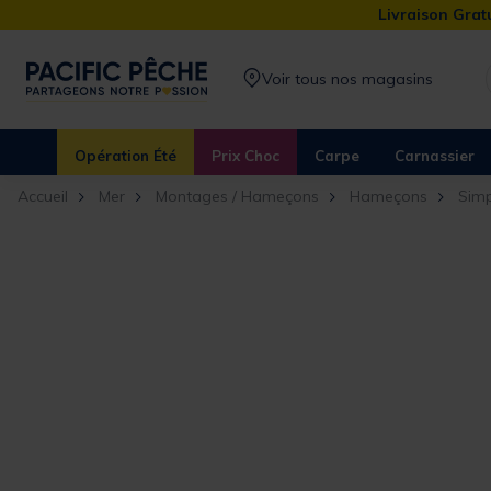
Livraison Gratu
Voir tous nos magasins
Opération Été
Prix Choc
Carpe
Carnassier
Accueil
Mer
Montages / Hameçons
Hameçons
Simp