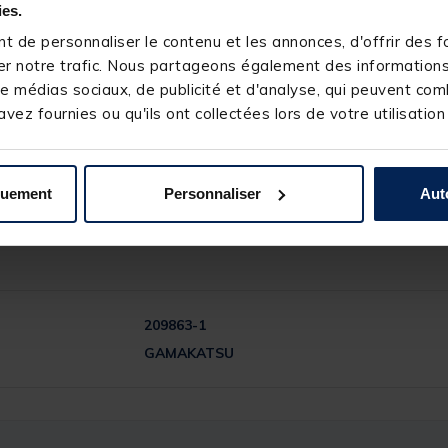
ies.
 de personnaliser le contenu et les annonces, d'offrir des fo
r notre trafic. Nous partageons également des informations s
e médias sociaux, de publicité et d'analyse, qui peuvent comb
vez fournies ou qu'ils ont collectées lors de votre utilisation
quement
Personnaliser
Aut
209863-1
GAMAKATSU