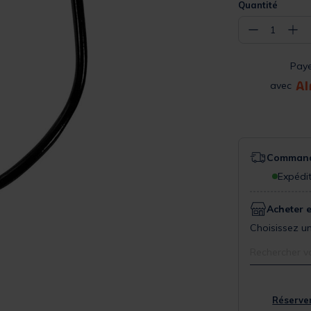
Quantité
−
+
1
Pay
avec
Commande
Expédit
Acheter 
Choisissez un
Rechercher v
Réserver