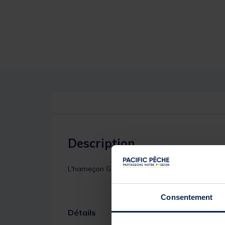
Description
L'hameçon Gamakatsu LS-4644F X 5 2/0 est un h
Consentement
Détails