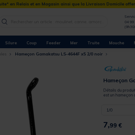
ite* en Relais et en Magasin ainsi que la Livraison Domicile offe
Servic
04 99 
(9h30
Silure
Coup
Feeder
Mer
Truite
Mouche
les
Hameçon Gamakatsu LS-4644F x5 2/0 noir
Hameçon Ga
Détails du produ
est un hameçon a
1/0
7,
99 €