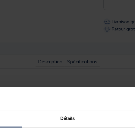
Livraison g
Retour grat
Description
Spécifications
ameçon avec un œillet coudé de l'anneau à la tige, puis deux autre
Détails