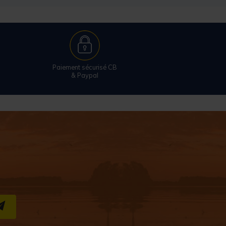
Paiement sécurisé CB
& Paypal
S''INSCRIRE